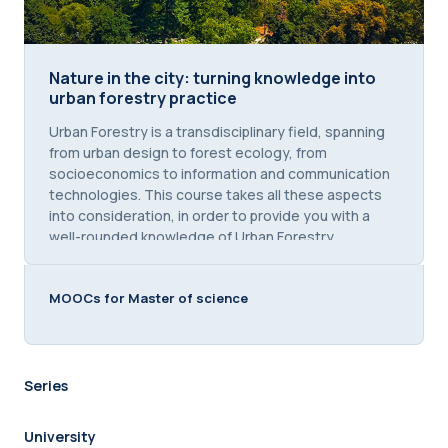
Nature in the city: turning knowledge into urban f
Nature in the city: turning knowledge into
urban forestry practice
Course summary text:
Urban Forestry is a transdisciplinary field, spanning
from urban design to forest ecology, from
socioeconomics to information and communication
technologies. This course takes all these aspects
into consideration, in order to provide you with a
well-rounded knowledge of Urban Forestry.
MOOCs for Master of science
Series
University