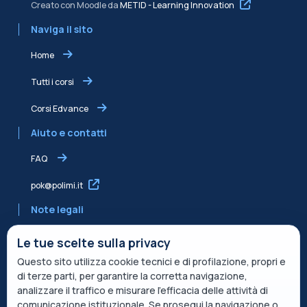
Creato con Moodle da
METID - Learning Innovation
Naviga il sito
Home
Tutti i corsi
Corsi Edvance
Aiuto e contatti
FAQ
pok@polimi.it
Note legali
Informativa sulla Privacy
Le tue scelte sulla privacy
Questo sito utilizza cookie tecnici e di profilazione, propri e
Informativa condivisa Edvance per il trattamento dei dati
di terze parti, per garantire la corretta navigazione,
Termini di servizio
analizzare il traffico e misurare l’efficacia delle attività di
comunicazione istituzionale. Se prosegui la navigazione o