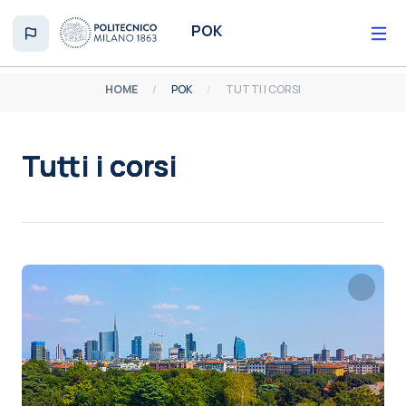
Vai al contenuto principale
POK
HOME
POK
TUTTI I CORSI
Tutti i corsi
Aggregazione dei criteri