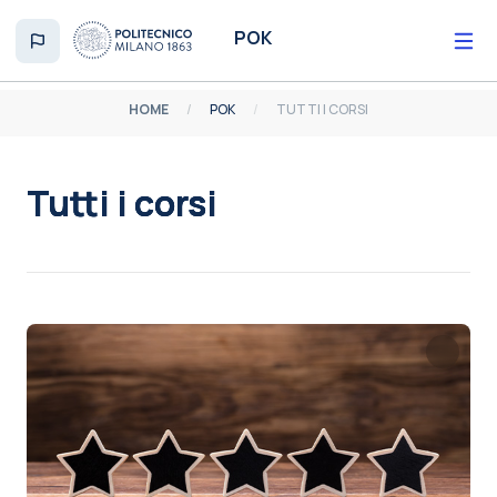
Vai al contenuto principale
POK
HOME
POK
TUTTI I CORSI
Tutti i corsi
Aggregazione dei criteri