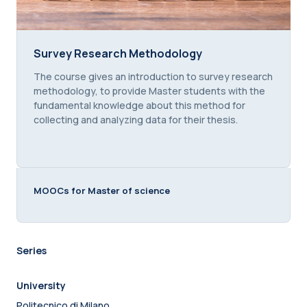
Survey Research Methodology
Survey Research Methodology
Course summary text:
The course gives an introduction to survey research
methodology, to provide Master students with the
fundamental knowledge about this method for
collecting and analyzing data for their thesis.
MOOCs for Master of science
Series
University
Politecnico di Milano