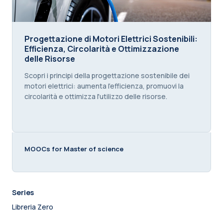
Progettazione di Motori Elettrici Sostenibili: Effic
Progettazione di Motori Elettrici Sostenibili:
Efficienza, Circolarità e Ottimizzazione
delle Risorse
Course summary text:
Scopri i principi della progettazione sostenibile dei
motori elettrici: aumenta l'efficienza, promuovi la
circolarità e ottimizza l'utilizzo delle risorse.
MOOCs for Master of science
Series
Libreria Zero