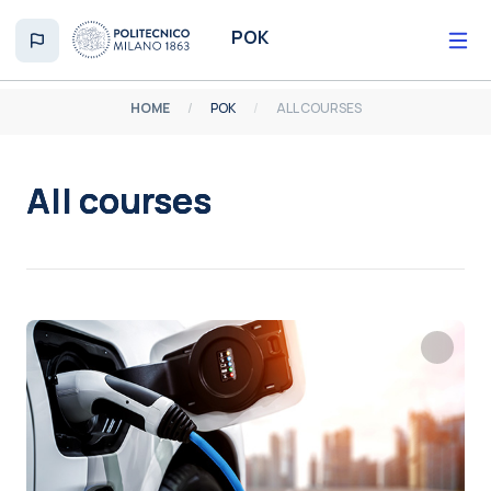
Skip to main content
POK
HOME
POK
ALL COURSES
All courses
Completion requirements