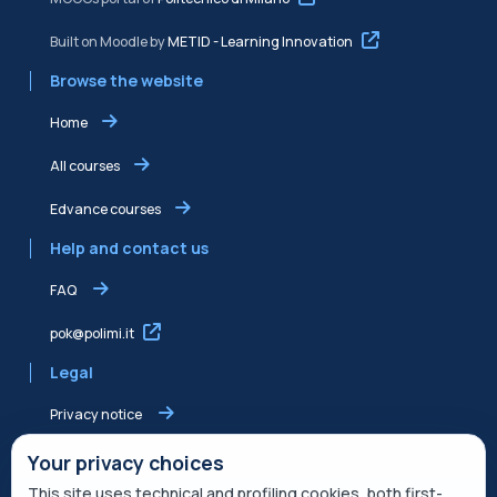
Built on Moodle by
METID - Learning Innovation
Browse the website
Home
All courses
Edvance courses
Help and contact us
FAQ
pok@polimi.it
Legal
Privacy notice
Shared Edvance privacy notice
Your privacy choices
This site uses technical and profiling cookies, both first-