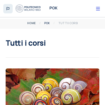
Vai al contenuto principale
POK
HOME
POK
TUTTI I CORSI
Tutti i corsi
Aggregazione dei criteri