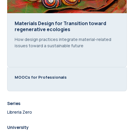
Materials Design for Transition toward regenerati
Materials Design for Transition toward
regenerative ecologies
Course summary text:
How design practices integrate material-related
issues toward a sustainable future
MOOCs for Professionals
Series
Libreria Zero
University