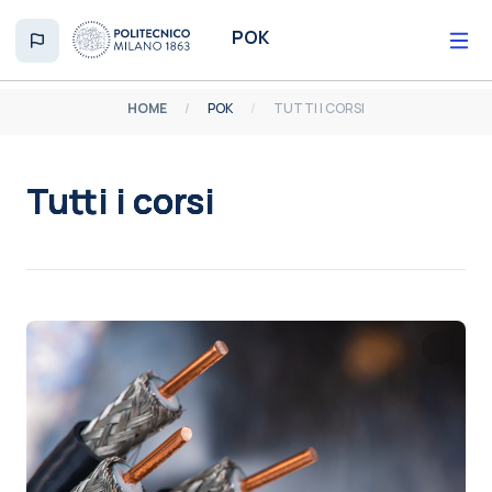
Vai al contenuto principale
POK
HOME
POK
TUTTI I CORSI
Tutti i corsi
Aggregazione dei criteri