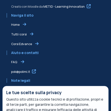
Creato con Moodle da
METID - Learning Innovation
Naviga il sito
Home
Tutti i corsi
Corsi Edvance
Aiuto e contatti
FAQ
pok@polimi.it
Note legali
Informativa sulla Privacy
Le tue scelte sulla privacy
Questo sito utilizza cookie tecnici e di profilazione, propri e
Informativa condivisa Edvance per il trattamento dei dati
di terze parti, per garantire la corretta navigazione,
Termini di servizio
analizzare il traffico e misurare l’efficacia delle attività di