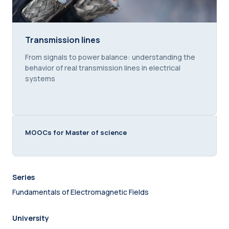
Transmission lines
Transmission lines
Course summary text:
From signals to power balance: understanding the
behavior of real transmission lines in electrical
systems
MOOCs for Master of science
Series
Fundamentals of Electromagnetic Fields
University