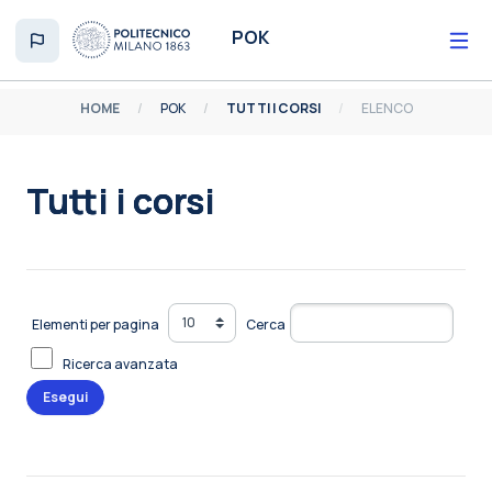
Vai al contenuto principale
POK
HOME
POK
TUTTI I CORSI
ELENCO
Tutti i corsi
Aggregazione dei criteri
Elementi per pagina
Cerca
Ricerca avanzata