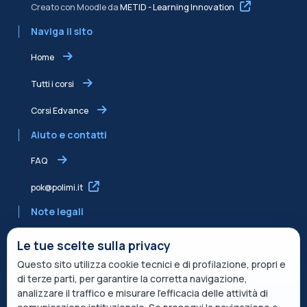
Creato con Moodle da
METID - Learning Innovation
Naviga il sito
Home
Tutti i corsi
Corsi Edvance
Aiuto e contatti
FAQ
pok@polimi.it
Note legali
Informativa sulla Privacy
Le tue scelte sulla privacy
Questo sito utilizza cookie tecnici e di profilazione, propri e
Informativa condivisa Edvance per il trattamento dei dati
di terze parti, per garantire la corretta navigazione,
Termini di servizio
analizzare il traffico e misurare l’efficacia delle attività di