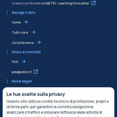
Creato con Moodle da
METID - Learning Innovation
Naviga il sito
Home
Tutti i corsi
Corsi Edvance
Aiuto e contatti
FAQ
pok@polimi.it
Note legali
Informativa sulla Privacy
Le tue scelte sulla privacy
Questo sito utilizza cookie tecnici e di profilazione, propri e
Informativa condivisa Edvance per il trattamento dei dati
di terze parti, per garantire la corretta navigazione,
Termini di servizio
analizzare il traffico e misurare l’efficacia delle attività di