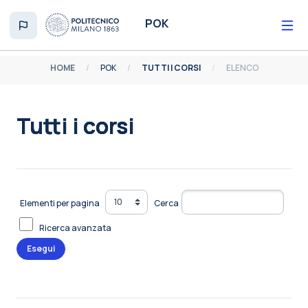
Vai al contenuto principale
POK
HOME
POK
TUTTI I CORSI
ELENCO
Tutti i corsi
Aggregazione dei criteri
Elementi per pagina
Cerca
Ricerca avanzata