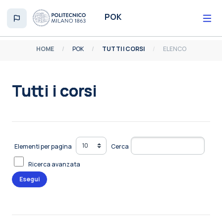
Vai al contenuto principale
POK
HOME
POK
TUTTI I CORSI
ELENCO
Tutti i corsi
Aggregazione dei criteri
Elementi per pagina
Cerca
Ricerca avanzata