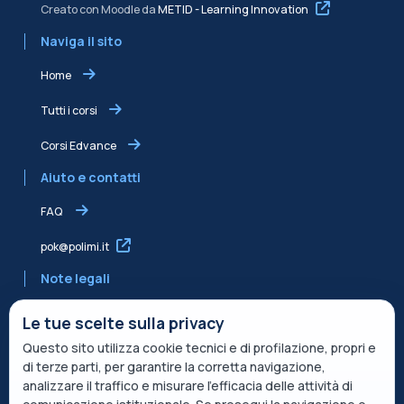
Creato con Moodle da
METID - Learning Innovation
Naviga il sito
Home
Tutti i corsi
Corsi Edvance
Aiuto e contatti
FAQ
pok@polimi.it
Note legali
Informativa sulla Privacy
Le tue scelte sulla privacy
Questo sito utilizza cookie tecnici e di profilazione, propri e
Informativa condivisa Edvance per il trattamento dei dati
di terze parti, per garantire la corretta navigazione,
Termini di servizio
analizzare il traffico e misurare l’efficacia delle attività di