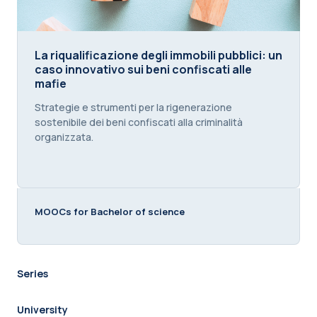
La riqualificazione degli immobili pubblici: un caso 
La riqualificazione degli immobili pubblici: un
caso innovativo sui beni confiscati alle
mafie
Course summary text:
Strategie e strumenti per la rigenerazione
sostenibile dei beni confiscati alla criminalità
organizzata.
MOOCs for Bachelor of science
Series
University