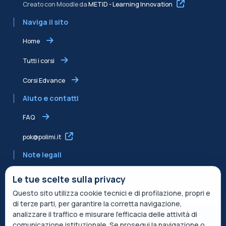
Creato con Moodle da
METID - Learning Innovation
Naviga il sito
Home
Tutti i corsi
Corsi Edvance
Aiuto e contatti
FAQ
pok@polimi.it
Note legali
Informativa sulla Privacy
Le tue scelte sulla privacy
Questo sito utilizza cookie tecnici e di profilazione, propri e
Informativa condivisa Edvance per il trattamento dei dati
di terze parti, per garantire la corretta navigazione,
Termini di servizio
analizzare il traffico e misurare l’efficacia delle attività di
comunicazione istituzionale. Se prosegui la navigazione o