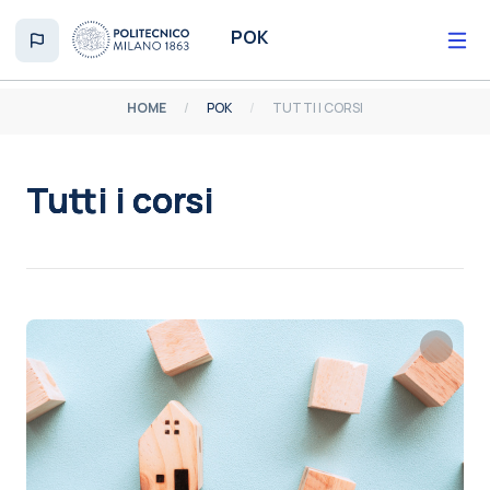
Vai al contenuto principale
POK
HOME
POK
TUTTI I CORSI
Tutti i corsi
Aggregazione dei criteri