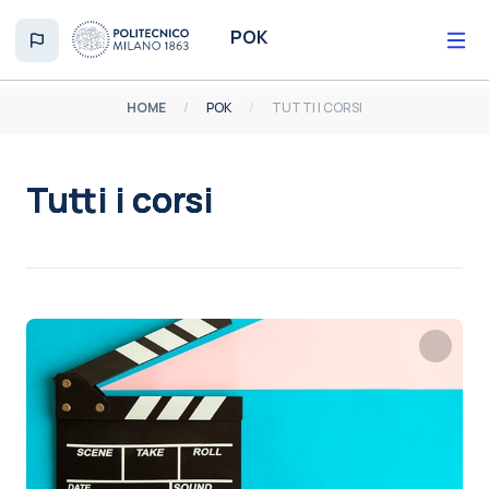
Vai al contenuto principale
POK
HOME
POK
TUTTI I CORSI
Tutti i corsi
Aggregazione dei criteri