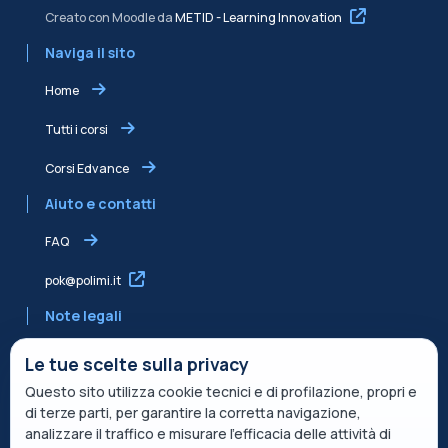
Creato con Moodle da
METID - Learning Innovation
Naviga il sito
Home
Tutti i corsi
Corsi Edvance
Aiuto e contatti
FAQ
pok@polimi.it
Note legali
Informativa sulla Privacy
Le tue scelte sulla privacy
Questo sito utilizza cookie tecnici e di profilazione, propri e
Informativa condivisa Edvance per il trattamento dei dati
di terze parti, per garantire la corretta navigazione,
Termini di servizio
analizzare il traffico e misurare l’efficacia delle attività di