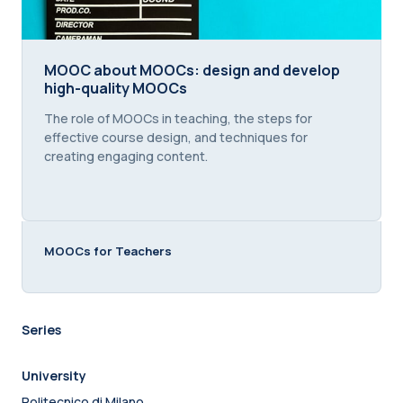
MOOC about MOOCs: design and develop high-qu
MOOC about MOOCs: design and develop
high-quality MOOCs
Course summary text:
The role of MOOCs in teaching, the steps for
effective course design, and techniques for
creating engaging content.
MOOCs for Teachers
Series
University
Politecnico di Milano