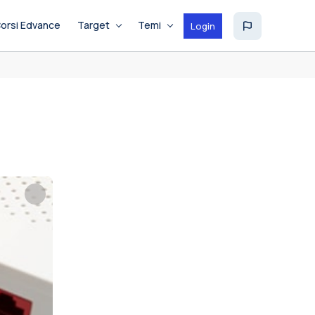
orsi Edvance
Target
Temi
Login