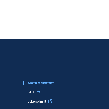
Aiuto e contatti
FAQ
pok@polimi.it