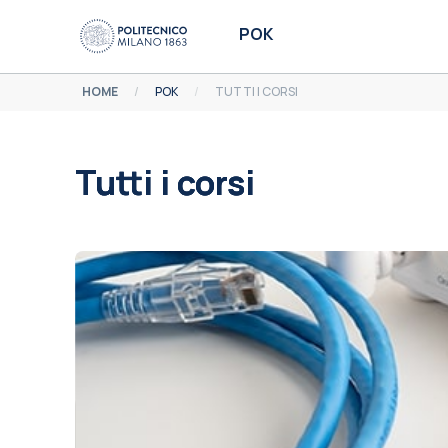
Vai al contenuto principale
POK
HOME
POK
TUTTI I CORSI
Tutti i corsi
Aggregazione dei criteri