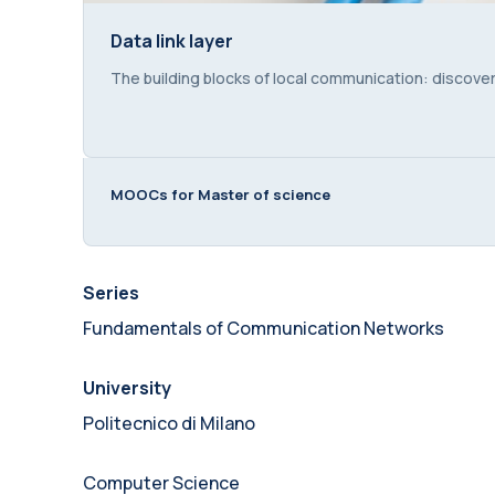
Data link layer
Data link layer
Course summary text:
The building blocks of local communication: discov
MOOCs for Master of science
Series
Fundamentals of Communication Networks
University
Politecnico di Milano
Computer Science