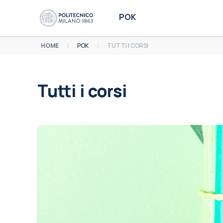
Vai al contenuto principale
POK
HOME
POK
TUTTI I CORSI
Tutti i corsi
Aggregazione dei criteri