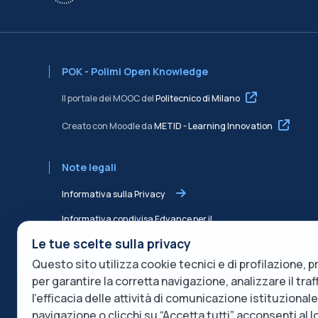
POK - Polimi Open Knowledge
Il portale dei MOOC del
Politecnico di Milano
Creato con Moodle da
METID - Learning Innovation
Note legali
Informativa sulla Privacy
Informativa condivisa Edvance per il
trattamento dei dati
Le tue scelte sulla privacy
Termini di servizio
Questo sito utilizza cookie tecnici e di profilazione, pr
per garantire la corretta navigazione, analizzare il tra
Politica sui cookie
l’efficacia delle attività di comunicazione istituzional
navigazione o clicchi su “Accetta tutti” acconsenti al l
Descrizione del servizio