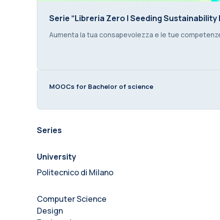
Serie “Libreria Zero | Seeding Sustainabilit
Serie “Libreria Zero | Seeding Sustainabilit
Course summary text:
Aumenta la tua consapevolezza e le tue competenze s
MOOCs for Bachelor of science
Series
University
Politecnico di Milano
Computer Science
Design