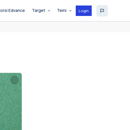
orsi Edvance
Target
Temi
Login