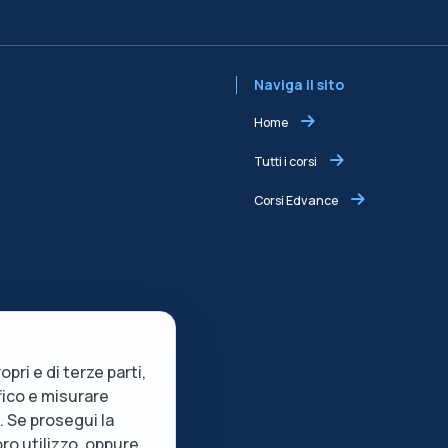
Naviga il sito
Home
Tutti i corsi
Corsi Edvance
opri e di terze parti,
ffico e misurare
e. Se prosegui la
oro utilizzo, oppure