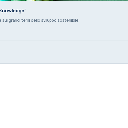
y Knowledge”
y Knowledge”
ui grandi temi dello sviluppo sostenibile.