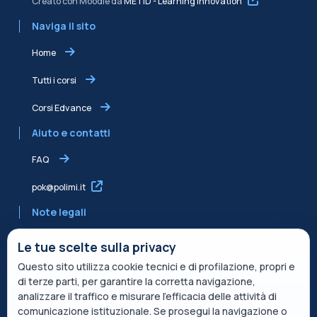
Creato con Moodle da
METID - Learning Innovation
Naviga il sito
Home
Tutti i corsi
Corsi Edvance
Aiuto e contatti
FAQ
pok@polimi.it
Note legali
Informativa sulla Privacy
Le tue scelte sulla privacy
Questo sito utilizza cookie tecnici e di profilazione, propri e
Informativa condivisa Edvance per il trattamento dei dati
di terze parti, per garantire la corretta navigazione,
Termini di servizio
analizzare il traffico e misurare l’efficacia delle attività di
comunicazione istituzionale. Se prosegui la navigazione o