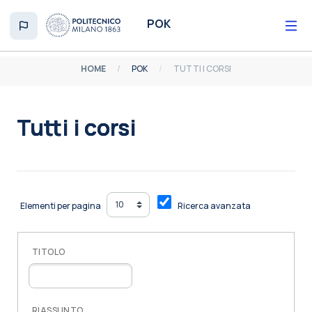
Vai al contenuto principale
POK
HOME
POK
TUTTI I CORSI
Tutti i corsi
Aggregazione dei criteri
Elementi per pagina
Ricerca avanzata
TITOLO
RIASSUNTO