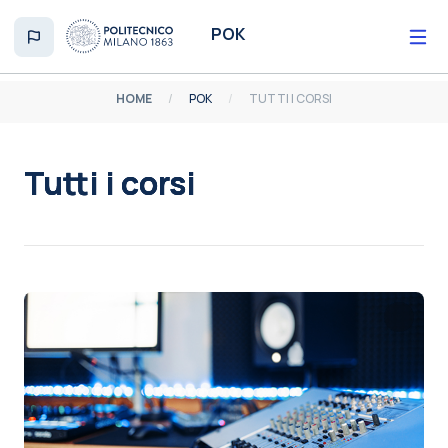
Vai al contenuto principale
POK
HOME
POK
TUTTI I CORSI
Tutti i corsi
Aggregazione dei criteri