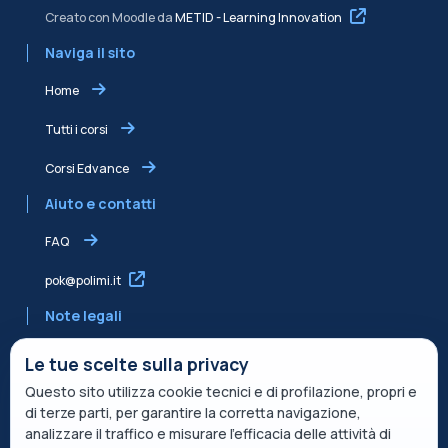
Creato con Moodle da
METID - Learning Innovation
Naviga il sito
Home
Tutti i corsi
Corsi Edvance
Aiuto e contatti
FAQ
pok@polimi.it
Note legali
Informativa sulla Privacy
Le tue scelte sulla privacy
Questo sito utilizza cookie tecnici e di profilazione, propri e
Informativa condivisa Edvance per il trattamento dei dati
di terze parti, per garantire la corretta navigazione,
Termini di servizio
analizzare il traffico e misurare l’efficacia delle attività di