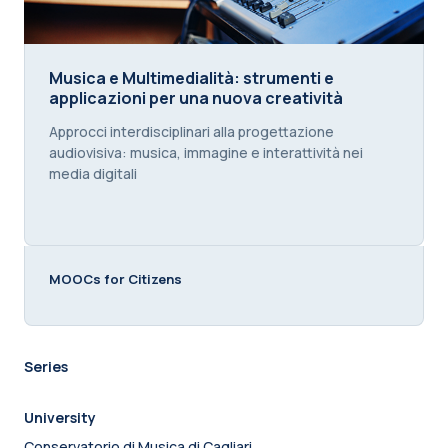
Musica e Multimedialità: strumenti e applicazioni 
Musica e Multimedialità: strumenti e
applicazioni per una nuova creatività
Course summary text:
Approcci interdisciplinari alla progettazione
audiovisiva: musica, immagine e interattività nei
media digitali
MOOCs for Citizens
Series
University
Conservatorio di Musica di Cagliari