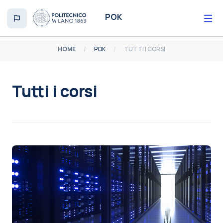
Vai al contenuto principale
POK
HOME
POK
TUTTI I CORSI
Tutti i corsi
Aggregazione dei criteri