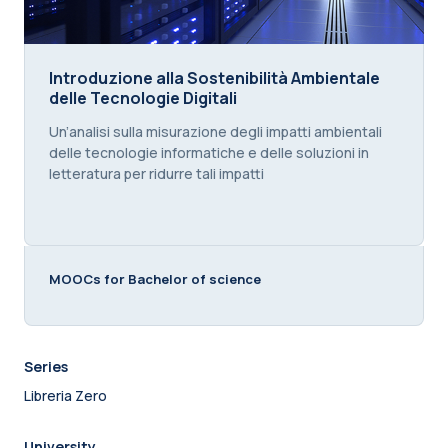
Introduzione alla Sostenibilità Ambientale delle Tec
Introduzione alla Sostenibilità Ambientale
delle Tecnologie Digitali
Course summary text:
Un’analisi sulla misurazione degli impatti ambientali
delle tecnologie informatiche e delle soluzioni in
letteratura per ridurre tali impatti
MOOCs for Bachelor of science
Series
Libreria Zero
University