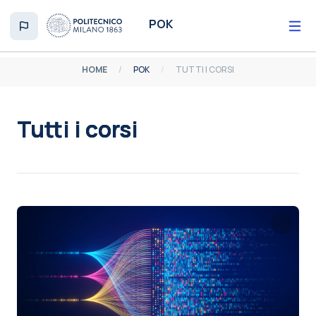
Vai al contenuto principale
POK
HOME
POK
TUTTI I CORSI
Tutti i corsi
Aggregazione dei criteri