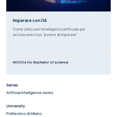
Imparare con l'IA
Imparare con l'IA
Course summary text:
Come utilizzare l’Intelligenza artificiale per
accrescere il tuo “potere di imparare”
MOOCs for Bachelor of science
Series
Artificial Intelligence series
University
Politecnico di Milano