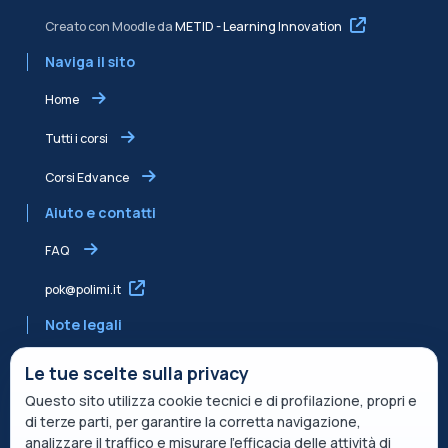
Creato con Moodle da
METID - Learning Innovation
Naviga il sito
Home
Tutti i corsi
Corsi Edvance
Aiuto e contatti
FAQ
pok@polimi.it
Note legali
Informativa sulla Privacy
Le tue scelte sulla privacy
Questo sito utilizza cookie tecnici e di profilazione, propri e
Informativa condivisa Edvance per il trattamento dei dati
di terze parti, per garantire la corretta navigazione,
Termini di servizio
analizzare il traffico e misurare l’efficacia delle attività di