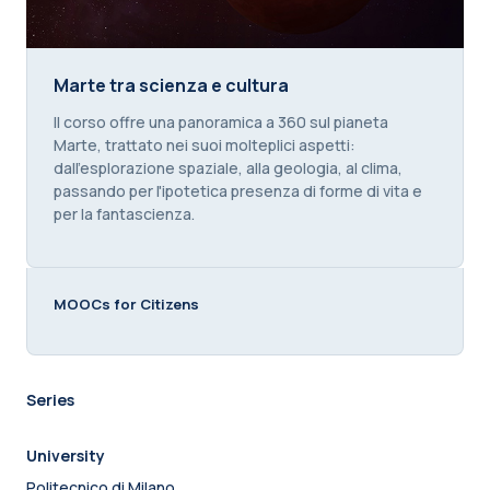
Marte tra scienza e cultura
Marte tra scienza e cultura
Course summary text:
Il corso offre una panoramica a 360 sul pianeta
Marte, trattato nei suoi molteplici aspetti:
dall'esplorazione spaziale, alla geologia, al clima,
passando per l'ipotetica presenza di forme di vita e
per la fantascienza.
MOOCs for Citizens
Series
University
Politecnico di Milano