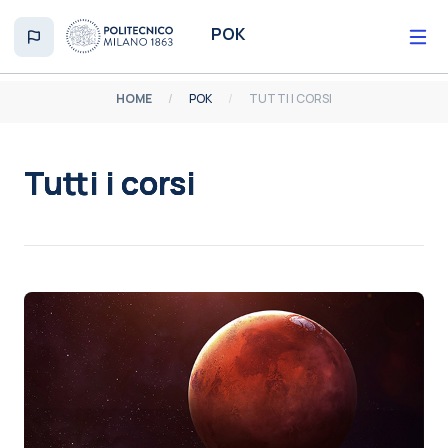
Vai al contenuto principale
POK
HOME
POK
TUTTI I CORSI
Tutti i corsi
Aggregazione dei criteri