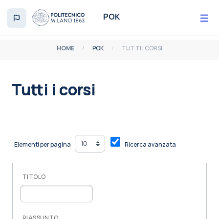
Vai al contenuto principale
POK
HOME
POK
TUTTI I CORSI
Tutti i corsi
Aggregazione dei criteri
Elementi per pagina
Ricerca avanzata
TITOLO
RIASSUNTO