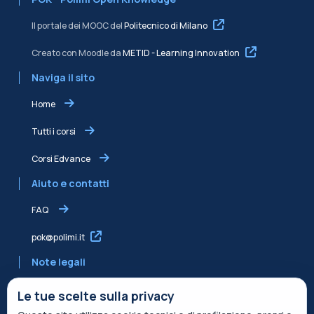
Il portale dei MOOC del
Politecnico di Milano
Creato con Moodle da
METID - Learning Innovation
Naviga il sito
Home
Tutti i corsi
Corsi Edvance
Aiuto e contatti
FAQ
pok@polimi.it
Note legali
Informativa sulla Privacy
Le tue scelte sulla privacy