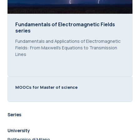
Fundamentals of Electromagnetic Fields series
Fundamentals of Electromagnetic Fields
series
Course summary text:
Fundamentals and Applications of Electromagnetic
Fields: From Maxwell’s Equations to Transmission
Lines
MOOCs for Master of science
Series
University
Politecnico di Milano