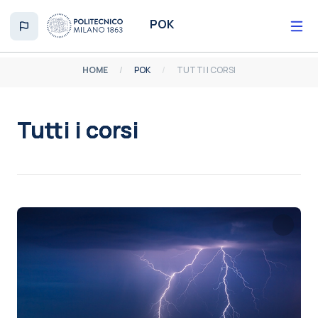
Vai al contenuto principale
POK
HOME
POK
TUTTI I CORSI
Tutti i corsi
Aggregazione dei criteri