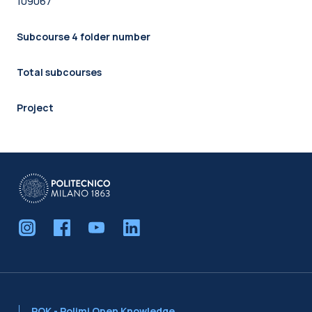
109067
Subcourse 4 folder number
Total subcourses
Project
POK - Polimi Open Knowledge