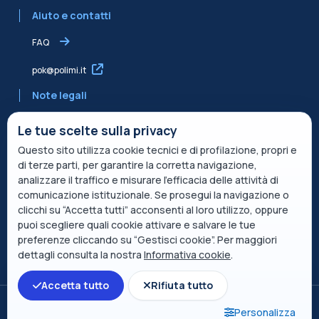
Aiuto e contatti
FAQ
pok@polimi.it
Note legali
Informativa sulla Privacy
Le tue scelte sulla privacy
Questo sito utilizza cookie tecnici e di profilazione, propri e
Informativa condivisa Edvance per il trattamento dei dati
di terze parti, per garantire la corretta navigazione,
Termini di servizio
analizzare il traffico e misurare l’efficacia delle attività di
comunicazione istituzionale. Se prosegui la navigazione o
Politica sui cookie
clicchi su “Accetta tutti” acconsenti al loro utilizzo, oppure
puoi scegliere quali cookie attivare e salvare le tue
Descrizione del servizio
preferenze cliccando su “Gestisci cookie”. Per maggiori
dettagli consulta la nostra
Informativa cookie
.
Pagina precedente
(current)
«
1
2
3
4
5
6
7
8
9
10
Accetta tutto
Rifiuta tutto
Passa al tema standard
Pagina successiva
28
»
Personalizza