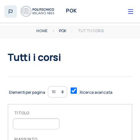
Vai al contenuto principale
POK
HOME
POK
TUTTI I CORSI
Tutti i corsi
Aggregazione dei criteri
Elementi per pagina
Ricerca avanzata
TITOLO
RIASSUNTO