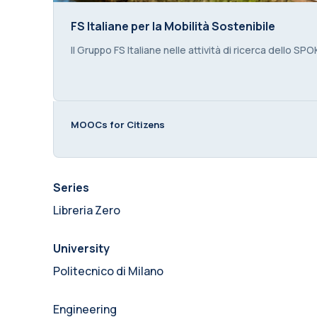
FS Italiane per la Mobilità Sostenibile
FS Italiane per la Mobilità Sostenibile
Course summary text:
Il Gruppo FS Italiane nelle attività di ricerca dello S
MOOCs for Citizens
Series
Libreria Zero
University
Politecnico di Milano
Engineering