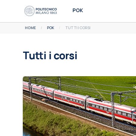
Vai al contenuto principale
POK
HOME
POK
TUTTI I CORSI
Tutti i corsi
Aggregazione dei criteri