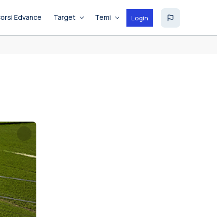
orsi Edvance
Target
Temi
Login