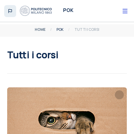
Vai al contenuto principale
POK
HOME
POK
TUTTI I CORSI
Tutti i corsi
Aggregazione dei criteri