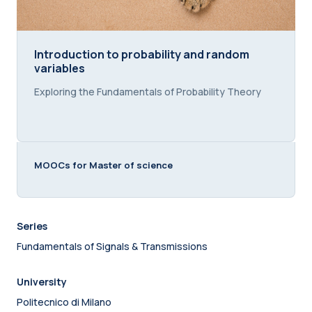
Introduction to probability and random variables
Introduction to probability and random
variables
Course summary text:
Exploring the Fundamentals of Probability Theory
MOOCs for Master of science
Series
Fundamentals of Signals & Transmissions
University
Politecnico di Milano