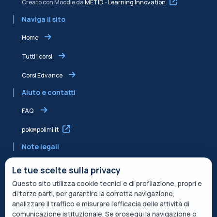
Creato con Moodle da
METID - Learning Innovation
Naviga il sito
Home
Tutti i corsi
Corsi Edvance
Aiuto e contatti
FAQ
pok@polimi.it
Note legali
Informativa sulla Privacy
Le tue scelte sulla privacy
Questo sito utilizza cookie tecnici e di profilazione, propri e
Informativa condivisa Edvance per il trattamento dei dati
di terze parti, per garantire la corretta navigazione,
Termini di servizio
analizzare il traffico e misurare l’efficacia delle attività di
comunicazione istituzionale. Se prosegui la navigazione o