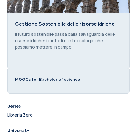
Gestione Sostenibile delle risorse idriche
Gestione Sostenibile delle risorse idriche
Course summary text:
Il futuro sostenibile passa dalla salvaguardia delle
risorse idriche: i metodi e le tecnologie che
possiamo mettere in campo
MOOCs for Bachelor of science
Series
Libreria Zero
University