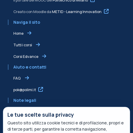
Il portale dei MOOC del
Politecnico di Milano
Creato con Moodle da
METID - Learning Innovation
Naviga il sito
Home
Tutti i corsi
Corsi Edvance
Aiuto e contatti
FAQ
pok@polimi.it
Note legali
Informativa sulla Privacy
Le tue scelte sulla privacy
Questo sito utilizza cookie tecnici e di profilazione, propri e
Informativa condivisa Edvance per il trattamento dei dati
di terze parti, per garantire la corretta navigazione,