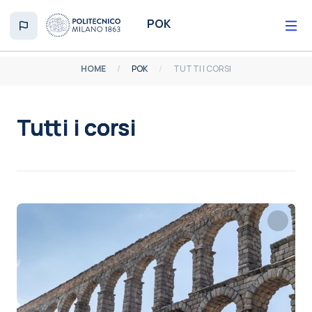
Vai al contenuto principale
POK
HOME
POK
TUTTI I CORSI
Tutti i corsi
Aggregazione dei criteri