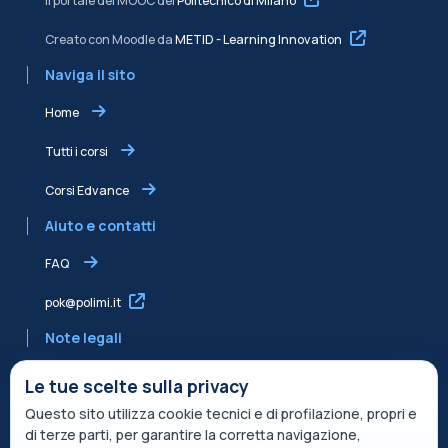
Il portale dei MOOC del
Politecnico di Milano
Creato con Moodle da
METID - Learning Innovation
Naviga il sito
Home
Tutti i corsi
Corsi Edvance
Aiuto e contatti
FAQ
pok@polimi.it
Note legali
Informativa sulla Privacy
Le tue scelte sulla privacy
Questo sito utilizza cookie tecnici e di profilazione, propri e
Informativa condivisa Edvance per il trattamento dei dati
di terze parti, per garantire la corretta navigazione,