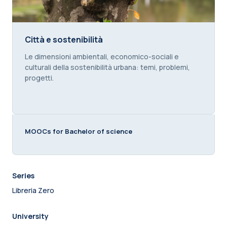
Città e sostenibilità
Città e sostenibilità
Course summary text:
Le dimensioni ambientali, economico-sociali e
culturali della sostenibilità urbana: temi, problemi,
progetti.
MOOCs for Bachelor of science
Series
Libreria Zero
University