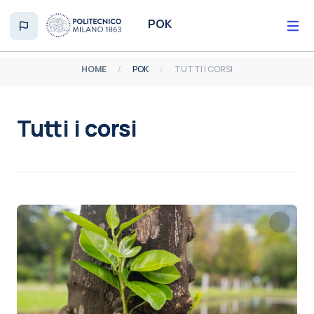
Vai al contenuto principale
POK
HOME
POK
TUTTI I CORSI
Tutti i corsi
Aggregazione dei criteri