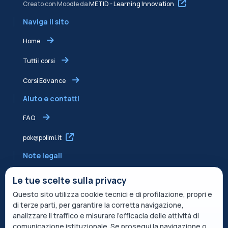
Creato con Moodle da
METID - Learning Innovation
Naviga il sito
Home
Tutti i corsi
Corsi Edvance
Aiuto e contatti
FAQ
pok@polimi.it
Note legali
Informativa sulla Privacy
Le tue scelte sulla privacy
Questo sito utilizza cookie tecnici e di profilazione, propri e
Informativa condivisa Edvance per il trattamento dei dati
di terze parti, per garantire la corretta navigazione,
Termini di servizio
analizzare il traffico e misurare l’efficacia delle attività di
comunicazione istituzionale. Se prosegui la navigazione o