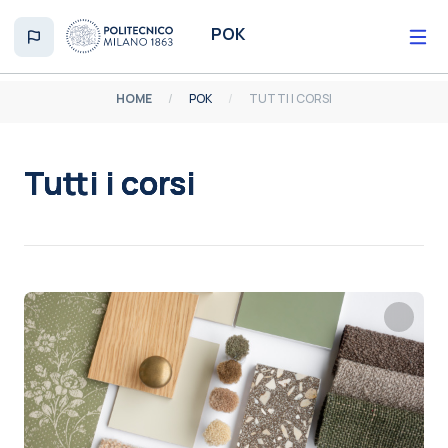
Vai al contenuto principale
POK
HOME
POK
TUTTI I CORSI
Tutti i corsi
Aggregazione dei criteri