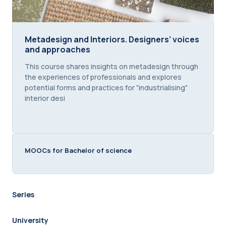
Metadesign and Interiors. Designers’ voices and 
Metadesign and Interiors. Designers’ voices
and approaches
Course summary text:
This course shares insights on metadesign through
the experiences of professionals and explores
potential forms and practices for "industrialising"
interior desi
MOOCs for Bachelor of science
Series
University