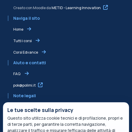
Creato con Moodle da
METID - Learning Innovation
Naviga il sito
Home
Tutti i corsi
Corsi Edvance
Aiuto e contatti
FAQ
pok@polimi.it
Note legali
Informativa sulla Privacy
Le tue scelte sulla privacy
Questo sito utilizza cookie tecnici e di profilazione, propri e
Informativa condivisa Edvance per il trattamento dei dati
di terze parti, per garantire la corretta navigazione,
Termini di servizio
analizzare il traffico e misurare l’efficacia delle attività di