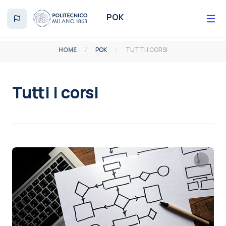
Vai al contenuto principale
POK
HOME
POK
TUTTI I CORSI
Tutti i corsi
Aggregazione dei criteri