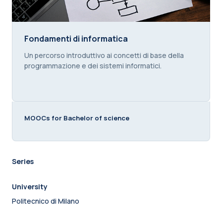
Fondamenti di informatica
Fondamenti di informatica
Course summary text:
Un percorso introduttivo ai concetti di base della
programmazione e dei sistemi informatici.
MOOCs for Bachelor of science
Series
University
Politecnico di Milano