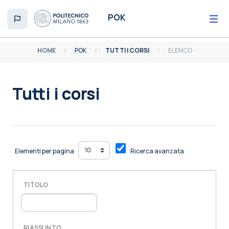
Vai al contenuto principale
POK
HOME
POK
TUTTI I CORSI
ELENCO
Tutti i corsi
Aggregazione dei criteri
Elementi per pagina
Ricerca avanzata
TITOLO
RIASSUNTO