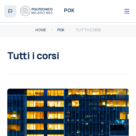
Vai al contenuto principale
POK
HOME
POK
TUTTI I CORSI
Tutti i corsi
Aggregazione dei criteri