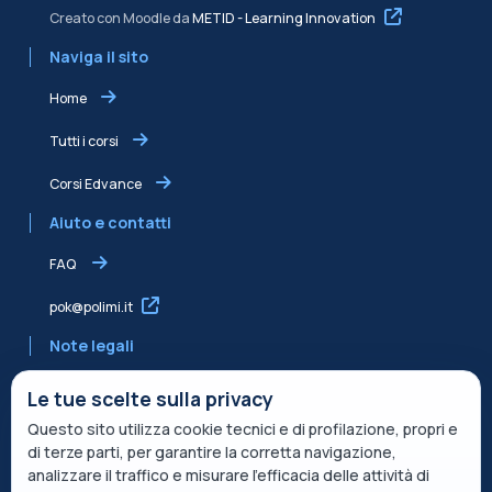
Creato con Moodle da
METID - Learning Innovation
Naviga il sito
Home
Tutti i corsi
Corsi Edvance
Aiuto e contatti
FAQ
pok@polimi.it
Note legali
Informativa sulla Privacy
Le tue scelte sulla privacy
Questo sito utilizza cookie tecnici e di profilazione, propri e
Informativa condivisa Edvance per il trattamento dei dati
di terze parti, per garantire la corretta navigazione,
Termini di servizio
analizzare il traffico e misurare l’efficacia delle attività di