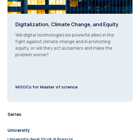
Digitalization, Climate Change, and Equity
Digitalization, Climate Change, and Equity
Course summary text:
Will digital technologies be powerful allies in the
fight against climate change and in promoting
equity, or will they act as barriers and make the
problem worse?
MOOCs for Master of science
Series
University
Università degli Studi di Brescia