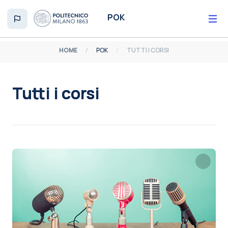
Vai al contenuto principale
POK
HOME
POK
TUTTI I CORSI
Tutti i corsi
Aggregazione dei criteri