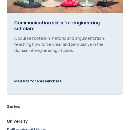
Communication skills for engineering scholars
Communication skills for engineering
scholars
Course summary text:
A course rooted in rhetoric and argumentation,
teaching how to be clear and persuasive in the
domain of engineering studies.
MOOCs for Researchers
Series
University
Politecnico di Milano