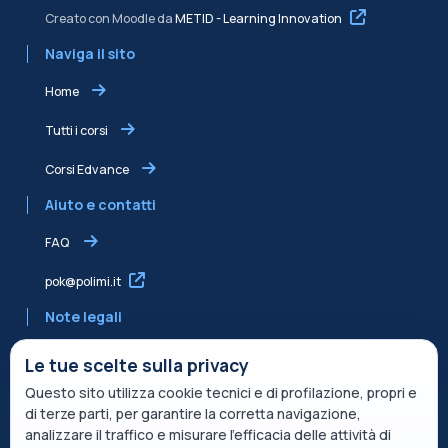
Creato con Moodle da
METID - Learning Innovation
Naviga il sito
Home
Tutti i corsi
Corsi Edvance
Aiuto e contatti
FAQ
pok@polimi.it
Note legali
Informativa sulla Privacy
Le tue scelte sulla privacy
Questo sito utilizza cookie tecnici e di profilazione, propri e
Informativa condivisa Edvance per il trattamento dei dati
di terze parti, per garantire la corretta navigazione,
Termini di servizio
analizzare il traffico e misurare l’efficacia delle attività di