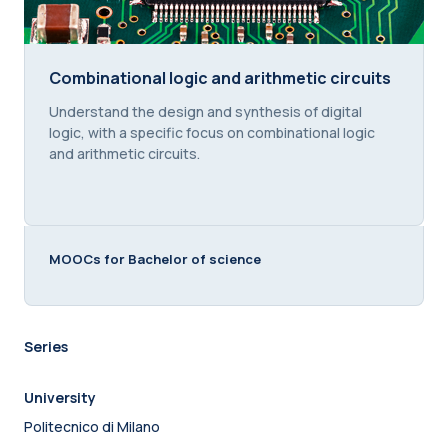
Combinational logic and arithmetic circuits
Combinational logic and arithmetic circuits
Course summary text:
Understand the design and synthesis of digital
logic, with a specific focus on combinational logic
and arithmetic circuits.
MOOCs for Bachelor of science
Series
University
Politecnico di Milano