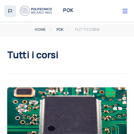
Vai al contenuto principale
POK
HOME
POK
TUTTI I CORSI
Tutti i corsi
Aggregazione dei criteri