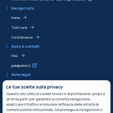
Naviga il sito
Home
Tutti i corsi
Corsi Edvance
Aiuto e contatti
FAQ
pok@polimi.it
Note legali
Informativa sulla Privacy
Le tue scelte sulla privacy
Questo sito utilizza cookie tecnici e di profilazione, propri e
Informativa condivisa Edvance per il trattamento dei dati
di terze parti, per garantire la corretta navigazione,
Termini di servizio
analizzare il traffico e misurare l’efficacia delle attività di
comunicazione istituzionale. Se prosegui la navigazione o