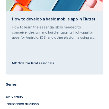
How to develop a basic mobile app in Flutter
How to develop a basic mobile app in Flutter
Course summary text:
How to learn the essential skills needed to
conceive, design, and build engaging, high-quality
apps for Android, iOS, and other platforms using a ...
MOOCs for Professionals
Series
University
Politecnico di Milano