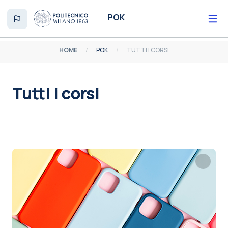
Vai al contenuto principale
POK
HOME
POK
TUTTI I CORSI
Tutti i corsi
Aggregazione dei criteri