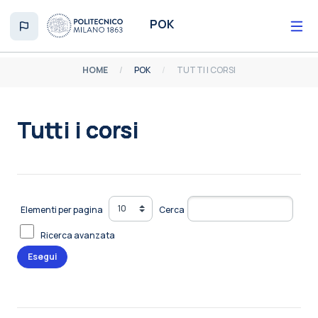
Vai al contenuto principale
POK
HOME
POK
TUTTI I CORSI
Tutti i corsi
Aggregazione dei criteri
Elementi per pagina
Cerca
Ricerca avanzata