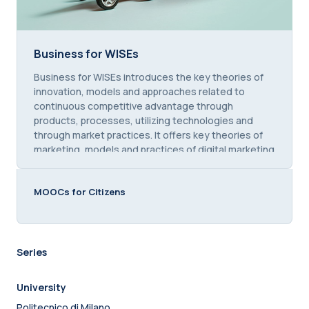
Business for WISEs
Business for WISEs
Course summary text:
Business for WISEs introduces the key theories of
innovation, models and approaches related to
continuous competitive advantage through
products, processes, utilizing technologies and
through market practices. It offers key theories of
marketing, models and practices of digital marketing
and visibility.
MOOCs for Citizens
Series
University
Politecnico di Milano