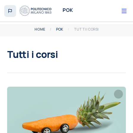
Vai al contenuto principale
POK
HOME
POK
TUTTI I CORSI
Tutti i corsi
Aggregazione dei criteri