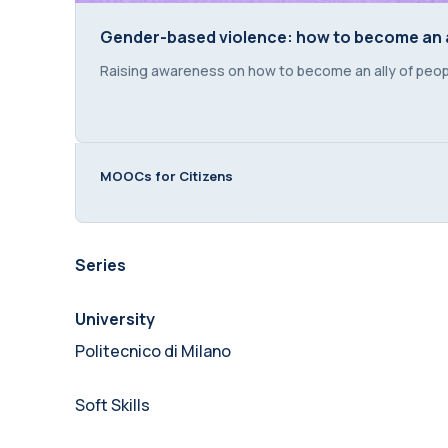
Gender-based violence: how to become an 
Gender-based violence: how to become an 
Course summary text:
Raising awareness on how to become an ally of peo
MOOCs for Citizens
Series
University
Politecnico di Milano
Soft Skills