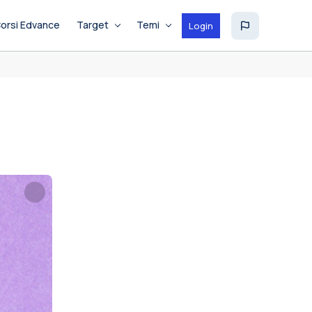
orsi Edvance
Target
Temi
Login