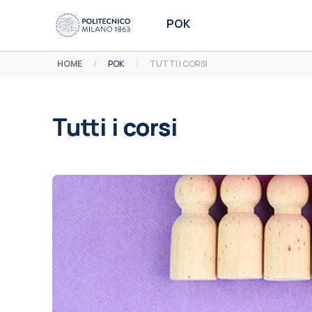
Vai al contenuto principale
POK
HOME
POK
TUTTI I CORSI
Tutti i corsi
Aggregazione dei criteri