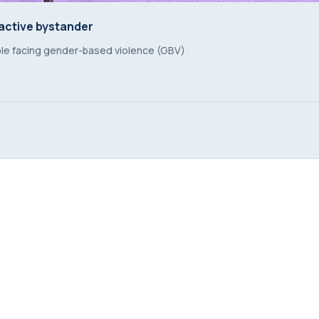
active bystander
active bystander
ple facing gender-based violence (GBV)