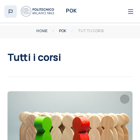
Vai al contenuto principale
POK
HOME
POK
TUTTI I CORSI
Tutti i corsi
Aggregazione dei criteri