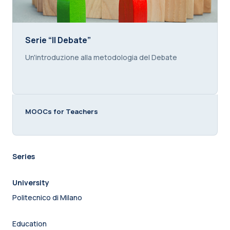
Serie “Il Debate”
Serie “Il Debate”
Course summary text:
Un'introduzione alla metodologia del Debate
MOOCs for Teachers
Series
University
Politecnico di Milano
Education