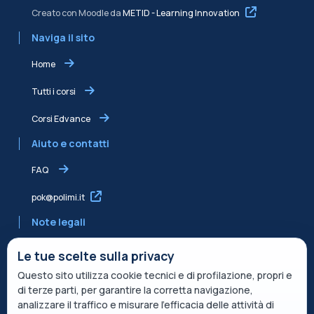
Creato con Moodle da
METID - Learning Innovation
Naviga il sito
Home
Tutti i corsi
Corsi Edvance
Aiuto e contatti
FAQ
pok@polimi.it
Note legali
Informativa sulla Privacy
Le tue scelte sulla privacy
Questo sito utilizza cookie tecnici e di profilazione, propri e
Informativa condivisa Edvance per il trattamento dei dati
di terze parti, per garantire la corretta navigazione,
Termini di servizio
analizzare il traffico e misurare l’efficacia delle attività di