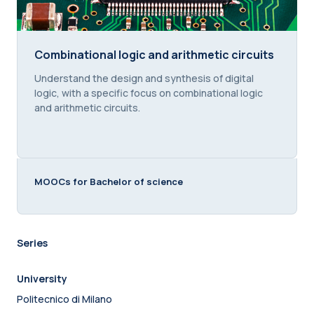
Combinational logic and arithmetic circuits
Combinational logic and arithmetic circuits
Course summary text:
Understand the design and synthesis of digital
logic, with a specific focus on combinational logic
and arithmetic circuits.
MOOCs for Bachelor of science
Series
University
Politecnico di Milano