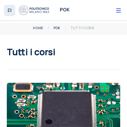
Vai al contenuto principale
POK
HOME
POK
TUTTI I CORSI
Tutti i corsi
Aggregazione dei criteri