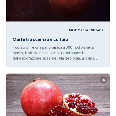
MOOCs for Citizens
Titolo del corso
Marte tra scienza e cultura
Testo introduttivo corso:
Il corso offre una panoramica a 360° sul pianeta
Marte, trattato nei suoi molteplici aspetti:
dall’esplorazione spaziale, alla geologia, al clima, ...
EN