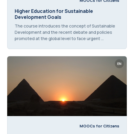
MOOCs for Citizens
Titolo del corso
Higher Education for Sustainable
Development Goals
Testo introduttivo corso:
The course introduces the concept of Sustainable
Development and the recent debate and policies
promoted at the global level to face urgent ...
EN
MOOCs for Citizens