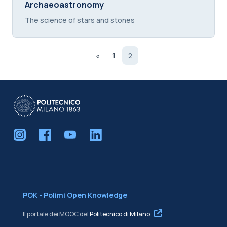
Titolo del corso
Archaeoastronomy
Testo introduttivo corso:
The science of stars and stones
Pagina precedente
(current)
«
1
2
POK - Polimi Open Knowledge
Il portale dei MOOC del
Politecnico di Milano