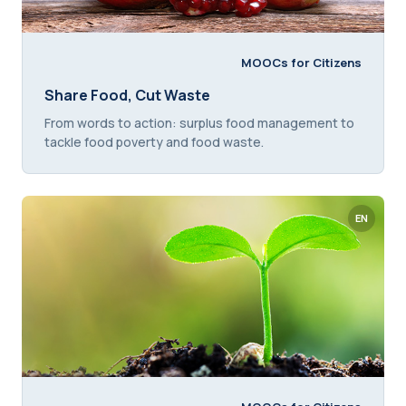
MOOCs for Citizens
Titolo del corso
Share Food, Cut Waste
Testo introduttivo corso:
From words to action: surplus food management to
tackle food poverty and food waste.
EN