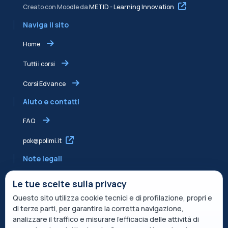
Creato con Moodle da
METID - Learning Innovation
Naviga il sito
Home
Tutti i corsi
Corsi Edvance
Aiuto e contatti
FAQ
pok@polimi.it
Note legali
Informativa sulla Privacy
Le tue scelte sulla privacy
Questo sito utilizza cookie tecnici e di profilazione, propri e
Informativa condivisa Edvance per il trattamento dei dati
di terze parti, per garantire la corretta navigazione,
Termini di servizio
analizzare il traffico e misurare l’efficacia delle attività di