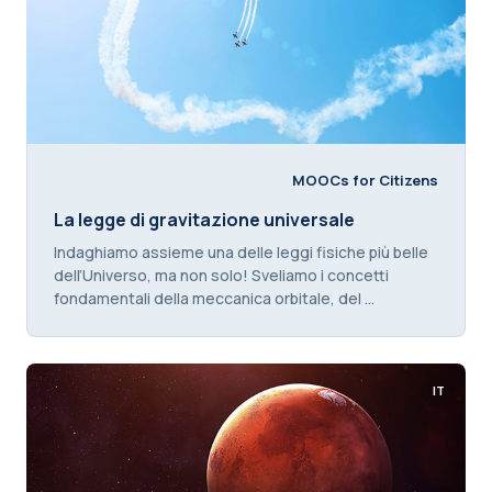
MOOCs for Citizens
Titolo del corso
La legge di gravitazione universale
Testo introduttivo corso:
Indaghiamo assieme una delle leggi fisiche più belle
dell’Universo, ma non solo! Sveliamo i concetti
fondamentali della meccanica orbitale, del ...
IT