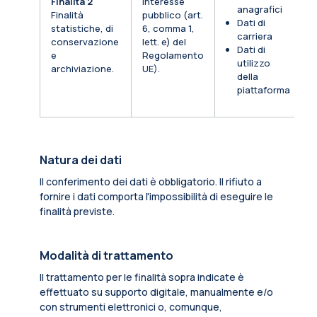
Finalità 2
Interesse
anagrafici
Finalità
pubblico (art.
Dati di
statistiche, di
6, comma 1,
carriera
conservazione
lett. e) del
Dati di
e
Regolamento
utilizzo
archiviazione.
UE).
della
piattaforma
Natura dei dati
Il conferimento dei dati è obbligatorio. Il rifiuto a
fornire i dati comporta l'impossibilità di eseguire le
finalità previste.
Modalità di trattamento
Il trattamento per le finalità sopra indicate è
effettuato su supporto digitale, manualmente e/o
con strumenti elettronici o, comunque,