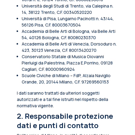
Università degli Studi di Trento, via Calepina n.
14, 38122 Trento, C.F. 00340520220
Università di Pisa, Lungarno Pacinotti n. 43/44,
56126 Pisa, C.F. 80003670504
Accademia di Belle Arti di Bologna, via Belle Arti
54, 40126 Bologna, C.F. 80080230370
Accademia di Belle Arti di Venezia, Dorsoduro n.
423, 30123 Venezia, C.F. 80013420270
Conservatorio Statale di Musica Giovanni
Pierluigi da Palestrina, Piazza E.Porrino, 09128
Cagliari, C.F. 80000960924
Scuole Civiche di Milano – FdP, Alzaia Naviglio
Grande, 20, 20144 Milano, C.F. 97269560153
I dati saranno trattati da ulteriori soggetti
autorizzati e a tal fine istruiti nel rispetto della
normativa vigente.
2. Responsabile protezione
dati e punti di contatto