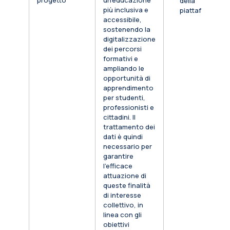
progetto
un’educazione
della
più inclusiva e
piattaforma
accessibile,
sostenendo la
digitalizzazione
dei percorsi
formativi e
ampliando le
opportunità di
apprendimento
per studenti,
professionisti e
cittadini. Il
trattamento dei
dati è quindi
necessario per
garantire
l’efficace
attuazione di
queste finalità
di interesse
collettivo, in
linea con gli
obiettivi