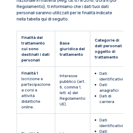
nazionale in materia (Reg. UE 679/2016, d’ora in poi
Regolamento), ti informiamo che i dati tuoi dati
personali saranno utilizzati per le finalità indicate
nella tabella qui di seguito.
Finalità del
Categorie di
trattamento
Base
dati personali
cui sono
giuridica del
oggetto di
destinati i dati
trattamento
trattamento
personali
Finalità 1
Dati
Interesse
Iscrizione e
identificativi
pubblico (art.
partecipazione
Dati
6, comma 1,
a corsi e
anagrafici
lett. e) del
attività
Dati di
Regolamento
didattiche
carriera
UE).
online.
Dati
identificativi
Dati