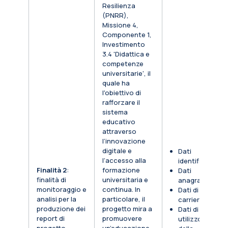
Resilienza
(PNRR),
Missione 4,
Componente 1,
Investimento
3.4 'Didattica e
competenze
universitarie', il
quale ha
l'obiettivo di
rafforzare il
sistema
educativo
attraverso
l’innovazione
digitale e
Dati
l’accesso alla
identificativi
Finalità 2
:
formazione
Dati
finalità di
universitaria e
anagrafici
monitoraggio e
continua. In
Dati di
analisi per la
particolare, il
carriera
produzione dei
progetto mira a
Dati di
report di
promuovere
utilizzo