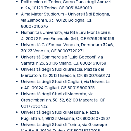
Politecnico di Torino, Corso Duca degli Abruzzi
n. 24, 10129 Torino, C.F. 00518460019
Alma Mater Studiorum – Università di Bologna,
via Zamboni n. 33, 40126 Bologna, C.F.
80007010376
Humanitas University, via Rita Levi Montalcini n.
4, 20072 Pieve Emanuele (MI), C.F. 97692990159
Università Ca’ Foscari Venezia, Dorsoduro 3246,
30123 Venezia, C.F. 80007720271
Università Commerciale “Luigi Bocconi”, via
Sarfatti n.25, 20136 Milano, C.F. 80024610158
Università degli Studi di Brescia, Piazza del
Mercato n. 15, 25121 Brescia, C.F. 98007650173
Università degli Studi di Cagliari, via Università
n.40, 09124 Cagliari, C.F. 80019600925
Università degli Studi di Macerata, via
Crescimbeni nn. 30-32, 62100 Macerata, C.F.
00177050432
Università degli Studi di Messina, Piazza
Pugliatti n. 1, 98122 Messina, C.F. 80004070837
Università degli Studi di Torino, via Giuseppe
Verdi n. 8, 10124 Torino, C.F. 80088230018