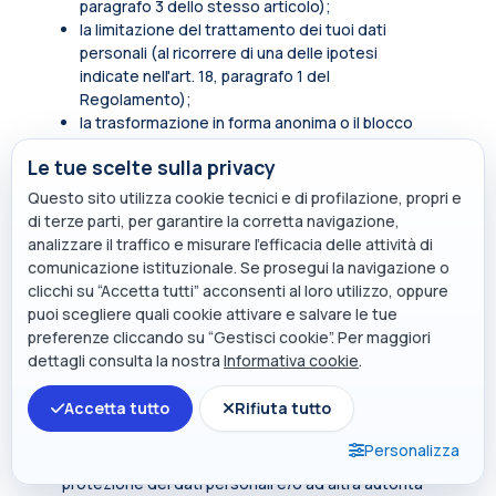
paragrafo 3 dello stesso articolo);
la limitazione del trattamento dei tuoi dati
personali (al ricorrere di una delle ipotesi
indicate nell'art. 18, paragrafo 1 del
Regolamento);
la trasformazione in forma anonima o il blocco
dei dati trattati in violazione di legge, compresi
Le tue scelte sulla privacy
quelli di cui non è necessaria la conservazione in
relazione agli scopi per i quali i dati sono stati
Questo sito utilizza cookie tecnici e di profilazione, propri e
raccolti o successivamente trattati.
di terze parti, per garantire la corretta navigazione,
analizzare il traffico e misurare l’efficacia delle attività di
In qualità di soggetto interessato hai inoltre diritto
comunicazione istituzionale. Se prosegui la navigazione o
di opporti, in tutto o in parte, per motivi legittimi al
clicchi su “Accetta tutti” acconsenti al loro utilizzo, oppure
trattamento dei dati personali che ti riguardano,
puoi scegliere quali cookie attivare e salvare le tue
ancorché pertinenti allo scopo della raccolta.
preferenze cliccando su “Gestisci cookie”. Per maggiori
Tali diritti sono esercitabili rivolgendosi al punto di
dettagli consulta la nostra
Informativa cookie
.
contatto
privacy@polimi.it
.
Accetta tutto
Rifiuta tutto
Qualora tu ritenga che i tuoi diritti siano stati violati
dal titolare e/o da un terzo, hai il diritto di
Personalizza
presentare un reclamo all’Autorità per la
protezione dei dati personali e/o ad altra autorità