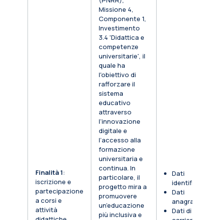
(PNRR),
Missione 4,
Componente 1,
Investimento
3.4 'Didattica e
competenze
universitarie', il
quale ha
l'obiettivo di
rafforzare il
sistema
educativo
attraverso
l’innovazione
digitale e
l’accesso alla
formazione
universitaria e
continua. In
Finalità 1
:
Dati
particolare, il
iscrizione e
identificativi
progetto mira a
partecipazione
Dati
promuovere
a corsi e
anagrafici
un’educazione
attività
Dati di
più inclusiva e
didattiche