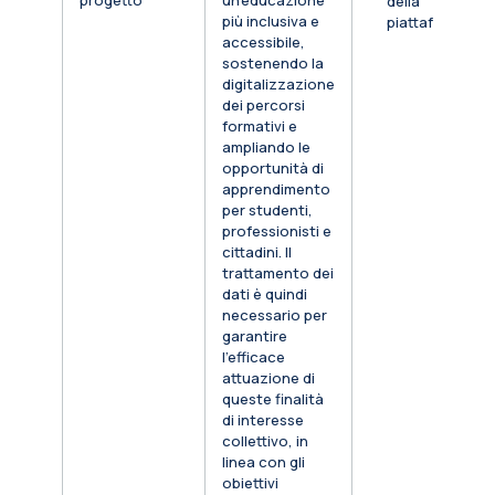
progetto
un’educazione
della
più inclusiva e
piattaforma
accessibile,
sostenendo la
digitalizzazione
dei percorsi
formativi e
ampliando le
opportunità di
apprendimento
per studenti,
professionisti e
cittadini. Il
trattamento dei
dati è quindi
necessario per
garantire
l’efficace
attuazione di
queste finalità
di interesse
collettivo, in
linea con gli
obiettivi