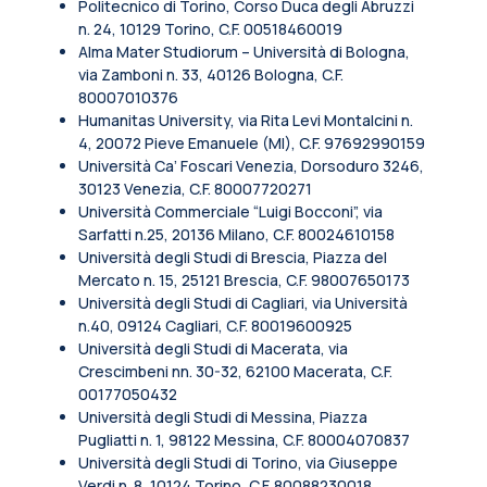
Politecnico di Torino, Corso Duca degli Abruzzi
n. 24, 10129 Torino, C.F. 00518460019
Alma Mater Studiorum – Università di Bologna,
via Zamboni n. 33, 40126 Bologna, C.F.
80007010376
Humanitas University, via Rita Levi Montalcini n.
4, 20072 Pieve Emanuele (MI), C.F. 97692990159
Università Ca’ Foscari Venezia, Dorsoduro 3246,
30123 Venezia, C.F. 80007720271
Università Commerciale “Luigi Bocconi”, via
Sarfatti n.25, 20136 Milano, C.F. 80024610158
Università degli Studi di Brescia, Piazza del
Mercato n. 15, 25121 Brescia, C.F. 98007650173
Università degli Studi di Cagliari, via Università
n.40, 09124 Cagliari, C.F. 80019600925
Università degli Studi di Macerata, via
Crescimbeni nn. 30-32, 62100 Macerata, C.F.
00177050432
Università degli Studi di Messina, Piazza
Pugliatti n. 1, 98122 Messina, C.F. 80004070837
Università degli Studi di Torino, via Giuseppe
Verdi n. 8, 10124 Torino, C.F. 80088230018