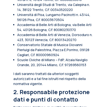
Università degli Studi di Trento, via Calepina n.
14, 38122 Trento, C.F. 00340520220
Università di Pisa, Lungarno Pacinotti n. 43/44,
56126 Pisa, C.F. 80003670504
Accademia di Belle Arti di Bologna, via Belle Arti
54, 40126 Bologna, C.F. 80080230370
Accademia di Belle Arti di Venezia, Dorsoduro n.
423, 30123 Venezia, C.F. 80013420270
Conservatorio Statale di Musica Giovanni
Pierluigi da Palestrina, Piazza E.Porrino, 09128
Cagliari, C.F. 80000960924
Scuole Civiche di Milano – FdP, Alzaia Naviglio
Grande, 20, 20144 Milano, C.F. 97269560153
I dati saranno trattati da ulteriori soggetti
autorizzati e a tal fine istruiti nel rispetto della
normativa vigente.
2. Responsabile protezione
dati e punti di contatto