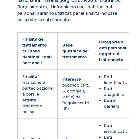
nazionale in materia (Reg. UE 679/2016, d’ora in poi
Regolamento), ti informiamo che i dati tuoi dati
personali saranno utilizzati per le finalità indicate
nella tabella qui di seguito.
Finalità del
Categorie di
trattamento
Base
dati personali
cui sono
giuridica del
oggetto di
destinati i dati
trattamento
trattamento
personali
Finalità 1
Dati
Interesse
Iscrizione e
identificativi
pubblico (art.
partecipazione
Dati
6, comma 1,
a corsi e
anagrafici
lett. e) del
attività
Dati di
Regolamento
didattiche
carriera
UE).
online.
Dati
identificativi
Dati