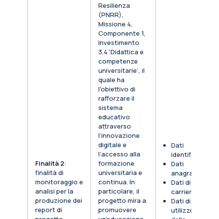
Resilienza
(PNRR),
Missione 4,
Componente 1,
Investimento
3.4 'Didattica e
competenze
universitarie', il
quale ha
l'obiettivo di
rafforzare il
sistema
educativo
attraverso
l’innovazione
digitale e
Dati
l’accesso alla
identificativi
Finalità 2
:
formazione
Dati
finalità di
universitaria e
anagrafici
monitoraggio e
continua. In
Dati di
analisi per la
particolare, il
carriera
produzione dei
progetto mira a
Dati di
report di
promuovere
utilizzo