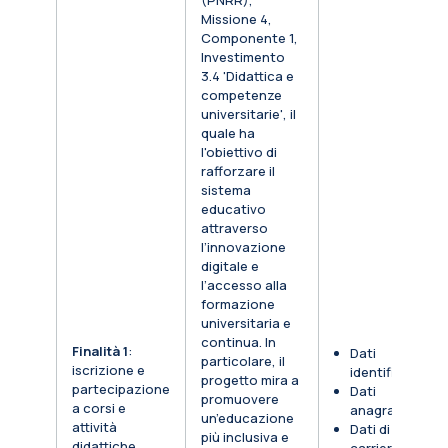
(PNRR),
Missione 4,
Componente 1,
Investimento
3.4 'Didattica e
competenze
universitarie', il
quale ha
l'obiettivo di
rafforzare il
sistema
educativo
attraverso
l’innovazione
digitale e
l’accesso alla
formazione
universitaria e
continua. In
Finalità 1
:
Dati
particolare, il
iscrizione e
identificativi
progetto mira a
partecipazione
Dati
promuovere
a corsi e
anagrafici
un’educazione
attività
Dati di
più inclusiva e
didattiche