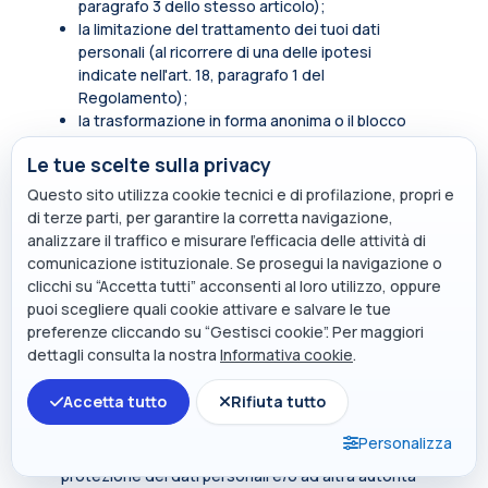
paragrafo 3 dello stesso articolo);
la limitazione del trattamento dei tuoi dati
personali (al ricorrere di una delle ipotesi
indicate nell'art. 18, paragrafo 1 del
Regolamento);
la trasformazione in forma anonima o il blocco
dei dati trattati in violazione di legge, compresi
Le tue scelte sulla privacy
quelli di cui non è necessaria la conservazione in
relazione agli scopi per i quali i dati sono stati
Questo sito utilizza cookie tecnici e di profilazione, propri e
raccolti o successivamente trattati.
di terze parti, per garantire la corretta navigazione,
analizzare il traffico e misurare l’efficacia delle attività di
In qualità di soggetto interessato hai inoltre diritto
comunicazione istituzionale. Se prosegui la navigazione o
di opporti, in tutto o in parte, per motivi legittimi al
clicchi su “Accetta tutti” acconsenti al loro utilizzo, oppure
trattamento dei dati personali che ti riguardano,
puoi scegliere quali cookie attivare e salvare le tue
ancorché pertinenti allo scopo della raccolta.
preferenze cliccando su “Gestisci cookie”. Per maggiori
Tali diritti sono esercitabili rivolgendosi al punto di
dettagli consulta la nostra
Informativa cookie
.
contatto
privacy@polimi.it
.
Accetta tutto
Rifiuta tutto
Qualora tu ritenga che i tuoi diritti siano stati violati
dal titolare e/o da un terzo, hai il diritto di
Personalizza
presentare un reclamo all’Autorità per la
protezione dei dati personali e/o ad altra autorità