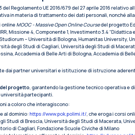
. 13 del Regolamento UE 2016/679 del 27 aprile 2016 relativo a
iva in materia di trattamento dei dati personali, nonché alla l
i online
MOOC - Massive Open Online Course
del progetto Ed
RR, Missione 4, Componente 1, Investimento 3.4 “Didattica 
r Studiorum – Università di Bologna, Humanitas University, Un
sità degli Studi di Cagliari, Università degli Studi di Macerat
Messina, Accademia di Belle Arti di Bologna, Accademia di Bell
 dai partner universitari e istituzione di istruzione aderent
del progetto
, garantendo la gestione tecnico operativa e d
 università partecipanti.
ioni a coloro che interagiscono:
te al dominio:
https://www.pok.polimi.it/
, che eroga i corsi on
li Studi di Brescia, Università degli Studi di Macerata, Unive
torio di Cagliari, Fondazione Scuole Civiche di Milano