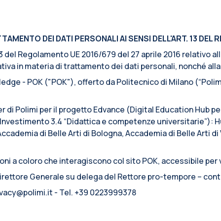
AMENTO DEI DATI PERSONALI AI SENSI DELL'ART. 13 DEL R
. 13 del Regolamento UE 2016/679 del 27 aprile 2016 relativo a
iva in materia di trattamento dei dati personali, nonché alla l
edge - POK ("POK"), offerto da Politecnico di Milano (“Polimi
er di Polimi per il progetto Edvance (Digital Education Hub p
nvestimento 3.4 “Didattica e competenze universitarie”): Hu
Accademia di Belle Arti di Bologna, Accademia di Belle Arti d
ni a coloro che interagiscono col sito POK, accessibile per v
 Direttore Generale su delega del Rettore pro-tempore – cont
rivacy@polimi.it - Tel. +39 0223999378