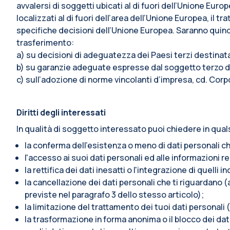
avvalersi di soggetti ubicati al di fuori dell’Unione Euro
localizzati al di fuori dell’area dell’Unione Europea, i
specifiche decisioni dell’Unione Europea. Saranno quindi 
trasferimento:
a) su decisioni di adeguatezza dei Paesi terzi destina
b) su garanzie adeguate espresse dal soggetto terzo de
c) sull’adozione di norme vincolanti d’impresa, cd. Corp
Diritti degli interessati
In qualità di soggetto interessato puoi chiedere in qual
la conferma dell’esistenza o meno di dati personali ch
l'accesso ai suoi dati personali ed alle informazioni re
la rettifica dei dati inesatti o l'integrazione di quelli i
la cancellazione dei dati personali che ti riguardano (a
previste nel paragrafo 3 dello stesso articolo);
la limitazione del trattamento dei tuoi dati personali (
la trasformazione in forma anonima o il blocco dei dati 