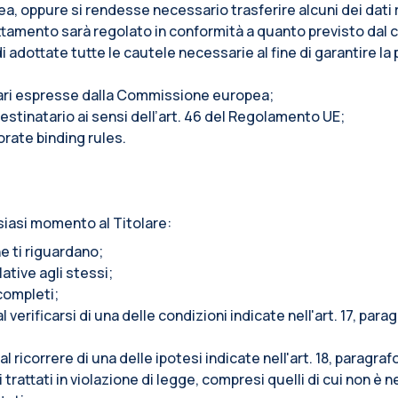
pea, oppure si rendesse necessario trasferire alcuni dei dati r
l trattamento sarà regolato in conformità a quanto previsto da
adottate tutte le cautele necessarie al fine di garantire la 
tari espresse dalla Commissione europea;
stinatario ai sensi dell’art. 46 del Regolamento UE;
orate binding rules.
siasi momento al Titolare:
e ti riguardano;
lative agli stessi;
ncompleti;
l verificarsi di una delle condizioni indicate nell'art. 17, pa
al ricorrere di una delle ipotesi indicate nell'art. 18, paragr
trattati in violazione di legge, compresi quelli di cui non è n