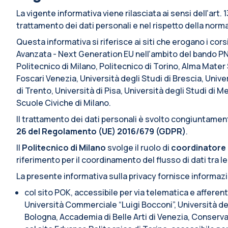
La vigente informativa viene rilasciata ai sensi dell’art
trattamento dei dati personali e nel rispetto della normat
Questa informativa si riferisce ai siti che erogano i cors
Avanzata - Next Generation EU nell’ambito del bando PN
Politecnico di Milano, Politecnico di Torino, Alma Mate
Foscari Venezia, Università degli Studi di Brescia, Univer
di Trento, Università di Pisa, Università degli Studi di 
Scuole Civiche di Milano.
Il trattamento dei dati personali è svolto congiuntamente
26 del Regolamento (UE) 2016/679 (GDPR)
.
Il
Politecnico di Milano
svolge il ruolo di
coordinatore 
riferimento per il coordinamento del flusso di dati tra le
La presente informativa sulla privacy fornisce informaz
col sito POK, accessibile per via telematica e afferen
Università Commerciale “Luigi Bocconi”, Università deg
Bologna, Accademia di Belle Arti di Venezia, Conserva