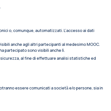
.
ronici o, comunque, automatizzati. L’accesso ai dati
sibili anche agli altri partecipanti al medesimo MOOC.
 partecipato sono visibili anche lì.
icurezza, al fine di effettuare analisi statistiche ed
o potranno essere comunicati a società̀ e/o persone, sia in