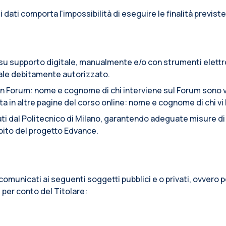
e i dati comporta l'impossibilità di eseguire le finalità previste
to su supporto digitale, manualmente e/o con strumenti elett
onale debitamente autorizzato.
n Forum: nome e cognome di chi interviene sul Forum sono vi
n altre pagine del corso online: nome e cognome di chi vi ha
tati dal Politecnico di Milano, garantendo adeguate misure di s
ambito del progetto Edvance.
re comunicati ai seguenti soggetti pubblici e o privati, ovver
, per conto del Titolare: