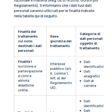
nazionale in materia (Reg. UE 679/2016, d’ora in poi
Regolamento), ti informiamo che i dati tuoi dati
personali saranno utilizzati per le finalità indicate
nella tabella qui di seguito.
Finalità del
Categorie di
trattamento
Base
dati personali
cui sono
giuridica del
oggetto di
destinati i dati
trattamento
trattamento
personali
Finalità 1
Dati
Interesse
Iscrizione e
identificativi
pubblico (art.
partecipazione
Dati
6, comma 1,
a corsi e
anagrafici
lett. e) del
attività
Dati di
Regolamento
didattiche
carriera
UE).
online.
Dati
identificativi
Dati