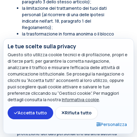
paragrafo 3 dello stesso articolo);
la limitazione del trattamento dei tuoi dati
personali (al ricorrere di una delle ipotesi
indicate nell'art. 18, paragrafo 1 del
Regolamento);
la trasformazione in forma anonima o il blocco
dei dati trattati in violazione di legge, compresi
Le tue scelte sulla privacy
quelli di cui non è necessaria la conservazione in
relazione agli scopi per i quali i dati sono stati
Questo sito utilizza cookie tecnici e di profilazione, propri e
raccolti o successivamente trattati.
di terze parti, per garantire la corretta navigazione,
analizzare il traffico e misurare l’efficacia delle attività di
In qualità di soggetto interessato hai inoltre diritto
comunicazione istituzionale. Se prosegui la navigazione o
di opporti, in tutto o in parte, per motivi legittimi al
clicchi su “Accetta tutti” acconsenti al loro utilizzo, oppure
trattamento dei dati personali che ti riguardano,
puoi scegliere quali cookie attivare e salvare le tue
ancorché pertinenti allo scopo della raccolta.
preferenze cliccando su “Gestisci cookie”. Per maggiori
Tali diritti sono esercitabili rivolgendosi al punto di
dettagli consulta la nostra
Informativa cookie
.
contatto
privacy@polimi.it
.
Accetta tutto
Rifiuta tutto
Qualora tu ritenga che i tuoi diritti siano stati violati
dal titolare e/o da un terzo, hai il diritto di
Personalizza
presentare un reclamo all’Autorità per la
protezione dei dati personali e/o ad altra autorità