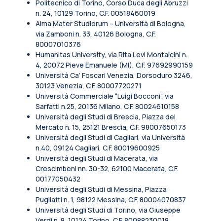
Politecnico di Torino, Corso Duca degli Abruzzi
n. 24, 10129 Torino, C.F. 00518460019
Alma Mater Studiorum – Università di Bologna,
via Zamboni n. 33, 40126 Bologna, C.F.
80007010376
Humanitas University, via Rita Levi Montalcini n.
4, 20072 Pieve Emanuele (MI), C.F. 97692990159
Università Ca’ Foscari Venezia, Dorsoduro 3246,
30123 Venezia, C.F. 80007720271
Università Commerciale “Luigi Bocconi”, via
Sarfatti n.25, 20136 Milano, C.F. 80024610158
Università degli Studi di Brescia, Piazza del
Mercato n. 15, 25121 Brescia, C.F. 98007650173
Università degli Studi di Cagliari, via Università
n.40, 09124 Cagliari, C.F. 80019600925
Università degli Studi di Macerata, via
Crescimbeni nn. 30-32, 62100 Macerata, C.F.
00177050432
Università degli Studi di Messina, Piazza
Pugliatti n. 1, 98122 Messina, C.F. 80004070837
Università degli Studi di Torino, via Giuseppe
Verdi n. 8, 10124 Torino, C.F. 80088230018