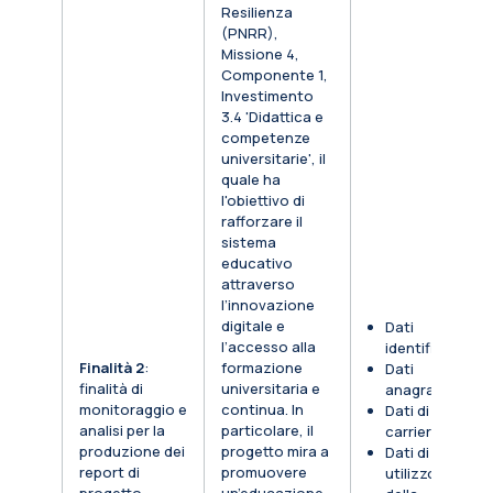
Resilienza
(PNRR),
Missione 4,
Componente 1,
Investimento
3.4 'Didattica e
competenze
universitarie', il
quale ha
l'obiettivo di
rafforzare il
sistema
educativo
attraverso
l’innovazione
digitale e
Dati
l’accesso alla
identificativi
Finalità 2
:
formazione
Dati
finalità di
universitaria e
anagrafici
monitoraggio e
continua. In
Dati di
analisi per la
particolare, il
carriera
produzione dei
progetto mira a
Dati di
report di
promuovere
utilizzo