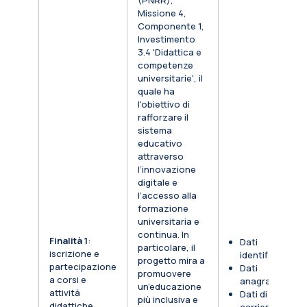
(PNRR),
Missione 4,
Componente 1,
Investimento
3.4 'Didattica e
competenze
universitarie', il
quale ha
l'obiettivo di
rafforzare il
sistema
educativo
attraverso
l’innovazione
digitale e
l’accesso alla
formazione
universitaria e
continua. In
Finalità 1
:
Dati
particolare, il
iscrizione e
identificativi
progetto mira a
partecipazione
Dati
promuovere
a corsi e
anagrafici
un’educazione
attività
Dati di
più inclusiva e
didattiche