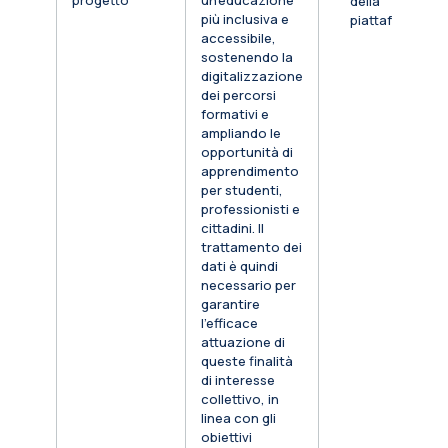
progetto
un’educazione
della
più inclusiva e
piattaforma
accessibile,
sostenendo la
digitalizzazione
dei percorsi
formativi e
ampliando le
opportunità di
apprendimento
per studenti,
professionisti e
cittadini. Il
trattamento dei
dati è quindi
necessario per
garantire
l’efficace
attuazione di
queste finalità
di interesse
collettivo, in
linea con gli
obiettivi