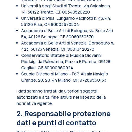
Università degli Studi di Trento, via Calepina n.
14, 38122 Trento, C.F. 00340520220
Università di Pisa, Lungarno Pacinotti n. 43/44,
56126 Pisa, C.F. 80003670504
Accademia di Belle Arti di Bologna, via Belle Arti
54, 40126 Bologna, C.F. 80080230370
Accademia di Belle Arti di Venezia, Dorsoduro n.
423, 30123 Venezia, C.F. 80013420270
Conservatorio Statale di Musica Giovanni
Pierluigi da Palestrina, Piazza E.Porrino, 09128
Cagliari, C.F. 80000960924
Scuole Civiche di Milano – FdP, Alzaia Naviglio
Grande, 20, 20144 Milano, C.F. 97269560153
I dati saranno trattati da ulteriori soggetti
autorizzati e a tal fine istruiti nel rispetto della
normativa vigente.
2. Responsabile protezione
dati e punti di contatto