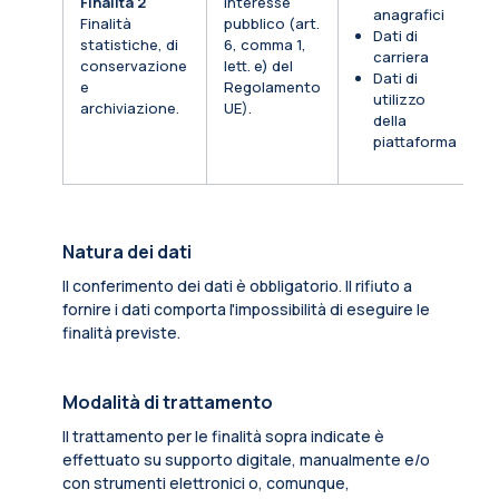
Finalità 2
Interesse
anagrafici
Finalità
pubblico (art.
Dati di
statistiche, di
6, comma 1,
carriera
conservazione
lett. e) del
Dati di
e
Regolamento
utilizzo
archiviazione.
UE).
della
piattaforma
Natura dei dati
Il conferimento dei dati è obbligatorio. Il rifiuto a
fornire i dati comporta l'impossibilità di eseguire le
finalità previste.
Modalità di trattamento
Il trattamento per le finalità sopra indicate è
effettuato su supporto digitale, manualmente e/o
con strumenti elettronici o, comunque,