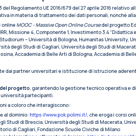
. 13 del Regolamento UE 2016/679 del 27 aprile 2016 relativo a
iva in materia di trattamento dei dati personali, nonché alla l
i online
MOOC - Massive Open Online Course
del progetto Ed
RR, Missione 4, Componente 1, Investimento 3.4 “Didattica 
r Studiorum – Università di Bologna, Humanitas University, Un
sità degli Studi di Cagliari, Università degli Studi di Macerat
Messina, Accademia di Belle Arti di Bologna, Accademia di Bell
 dai partner universitari e istituzione di istruzione aderent
del progetto
, garantendo la gestione tecnico operativa e d
 università partecipanti.
ioni a coloro che interagiscono:
te al dominio:
https://www.pok.polimi.it/
, che eroga i corsi on
li Studi di Brescia, Università degli Studi di Macerata, Unive
torio di Cagliari, Fondazione Scuole Civiche di Milano