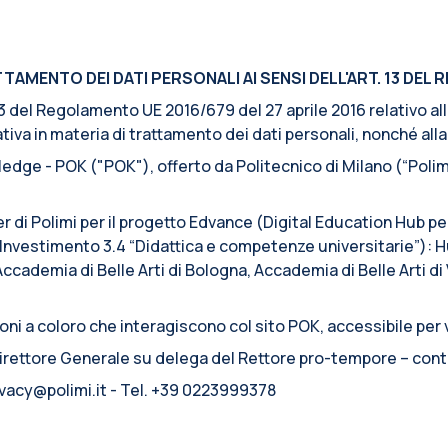
AMENTO DEI DATI PERSONALI AI SENSI DELL'ART. 13 DEL R
. 13 del Regolamento UE 2016/679 del 27 aprile 2016 relativo a
iva in materia di trattamento dei dati personali, nonché alla l
edge - POK ("POK"), offerto da Politecnico di Milano (“Polimi
er di Polimi per il progetto Edvance (Digital Education Hub p
nvestimento 3.4 “Didattica e competenze universitarie”): Hu
Accademia di Belle Arti di Bologna, Accademia di Belle Arti d
ni a coloro che interagiscono col sito POK, accessibile per v
 Direttore Generale su delega del Rettore pro-tempore – cont
rivacy@polimi.it - Tel. +39 0223999378