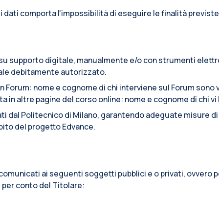
e i dati comporta l'impossibilità di eseguire le finalità previste
to su supporto digitale, manualmente e/o con strumenti elett
onale debitamente autorizzato.
n Forum: nome e cognome di chi interviene sul Forum sono vi
n altre pagine del corso online: nome e cognome di chi vi ha
tati dal Politecnico di Milano, garantendo adeguate misure di s
ambito del progetto Edvance.
re comunicati ai seguenti soggetti pubblici e o privati, ovver
, per conto del Titolare: