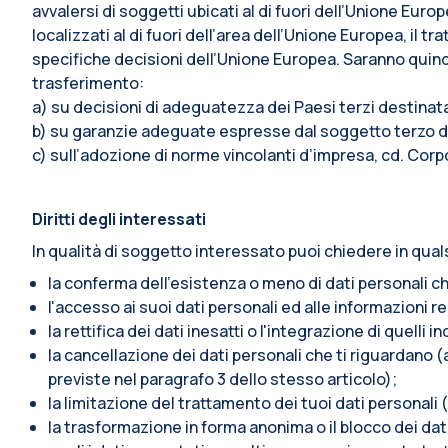
avvalersi di soggetti ubicati al di fuori dell’Unione Euro
localizzati al di fuori dell’area dell’Unione Europea, i
specifiche decisioni dell’Unione Europea. Saranno quindi 
trasferimento:
a) su decisioni di adeguatezza dei Paesi terzi destina
b) su garanzie adeguate espresse dal soggetto terzo de
c) sull’adozione di norme vincolanti d’impresa, cd. Corp
Diritti degli interessati
In qualità di soggetto interessato puoi chiedere in qual
la conferma dell’esistenza o meno di dati personali ch
l'accesso ai suoi dati personali ed alle informazioni re
la rettifica dei dati inesatti o l'integrazione di quelli i
la cancellazione dei dati personali che ti riguardano (a
previste nel paragrafo 3 dello stesso articolo);
la limitazione del trattamento dei tuoi dati personali (
la trasformazione in forma anonima o il blocco dei dati 