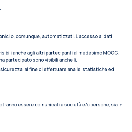
.
ronici o, comunque, automatizzati. L’accesso ai dati
sibili anche agli altri partecipanti al medesimo MOOC.
 partecipato sono visibili anche lì.
icurezza, al fine di effettuare analisi statistiche ed
o potranno essere comunicati a società̀ e/o persone, sia in