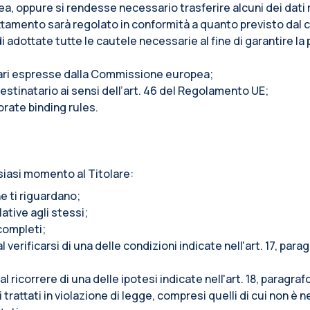
pea, oppure si rendesse necessario trasferire alcuni dei dati r
l trattamento sarà regolato in conformità a quanto previsto da
adottate tutte le cautele necessarie al fine di garantire la 
tari espresse dalla Commissione europea;
stinatario ai sensi dell’art. 46 del Regolamento UE;
orate binding rules.
siasi momento al Titolare:
e ti riguardano;
lative agli stessi;
ncompleti;
l verificarsi di una delle condizioni indicate nell'art. 17, pa
al ricorrere di una delle ipotesi indicate nell'art. 18, paragr
trattati in violazione di legge, compresi quelli di cui non è n