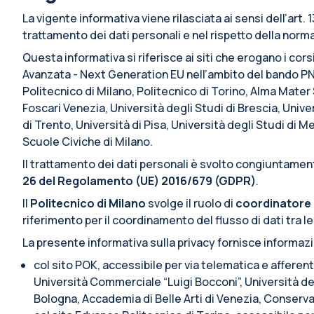
La vigente informativa viene rilasciata ai sensi dell’art
trattamento dei dati personali e nel rispetto della normat
Questa informativa si riferisce ai siti che erogano i cors
Avanzata - Next Generation EU nell’ambito del bando PN
Politecnico di Milano, Politecnico di Torino, Alma Mate
Foscari Venezia, Università degli Studi di Brescia, Univer
di Trento, Università di Pisa, Università degli Studi di 
Scuole Civiche di Milano.
Il trattamento dei dati personali è svolto congiuntamente
26 del Regolamento (UE) 2016/679 (GDPR)
.
Il
Politecnico di Milano
svolge il ruolo di
coordinatore 
riferimento per il coordinamento del flusso di dati tra le
La presente informativa sulla privacy fornisce informaz
col sito POK, accessibile per via telematica e afferen
Università Commerciale “Luigi Bocconi”, Università deg
Bologna, Accademia di Belle Arti di Venezia, Conserva