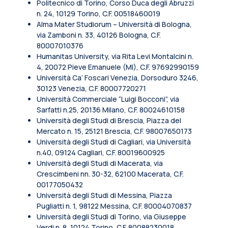
Politecnico di Torino, Corso Duca degli Abruzzi
n. 24, 10129 Torino, C.F. 00518460019
Alma Mater Studiorum – Università di Bologna,
via Zamboni n. 33, 40126 Bologna, C.F.
80007010376
Humanitas University, via Rita Levi Montalcini n.
4, 20072 Pieve Emanuele (MI), C.F. 97692990159
Università Ca’ Foscari Venezia, Dorsoduro 3246,
30123 Venezia, C.F. 80007720271
Università Commerciale “Luigi Bocconi”, via
Sarfatti n.25, 20136 Milano, C.F. 80024610158
Università degli Studi di Brescia, Piazza del
Mercato n. 15, 25121 Brescia, C.F. 98007650173
Università degli Studi di Cagliari, via Università
n.40, 09124 Cagliari, C.F. 80019600925
Università degli Studi di Macerata, via
Crescimbeni nn. 30-32, 62100 Macerata, C.F.
00177050432
Università degli Studi di Messina, Piazza
Pugliatti n. 1, 98122 Messina, C.F. 80004070837
Università degli Studi di Torino, via Giuseppe
Verdi n. 8, 10124 Torino, C.F. 80088230018