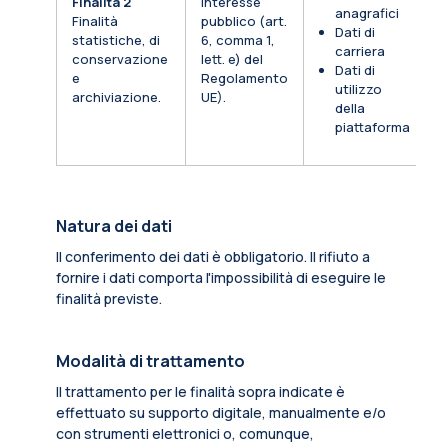
Finalità 2
Interesse
anagrafici
Finalità
pubblico (art.
Dati di
statistiche, di
6, comma 1,
carriera
conservazione
lett. e) del
Dati di
e
Regolamento
utilizzo
archiviazione.
UE).
della
piattaforma
Natura dei dati
Il conferimento dei dati è obbligatorio. Il rifiuto a
fornire i dati comporta l'impossibilità di eseguire le
finalità previste.
Modalità di trattamento
Il trattamento per le finalità sopra indicate è
effettuato su supporto digitale, manualmente e/o
con strumenti elettronici o, comunque,