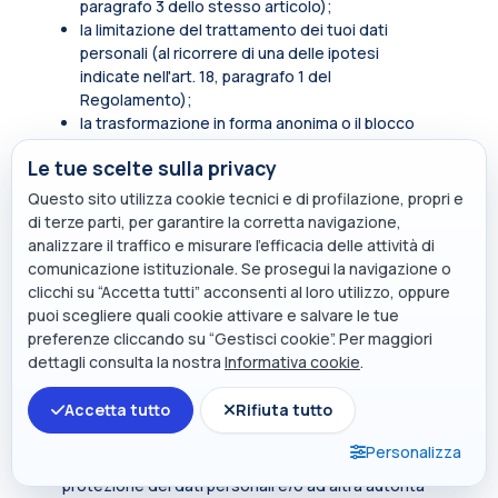
paragrafo 3 dello stesso articolo);
la limitazione del trattamento dei tuoi dati
personali (al ricorrere di una delle ipotesi
indicate nell'art. 18, paragrafo 1 del
Regolamento);
la trasformazione in forma anonima o il blocco
dei dati trattati in violazione di legge, compresi
Le tue scelte sulla privacy
quelli di cui non è necessaria la conservazione in
relazione agli scopi per i quali i dati sono stati
Questo sito utilizza cookie tecnici e di profilazione, propri e
raccolti o successivamente trattati.
di terze parti, per garantire la corretta navigazione,
analizzare il traffico e misurare l’efficacia delle attività di
In qualità di soggetto interessato hai inoltre diritto
comunicazione istituzionale. Se prosegui la navigazione o
di opporti, in tutto o in parte, per motivi legittimi al
clicchi su “Accetta tutti” acconsenti al loro utilizzo, oppure
trattamento dei dati personali che ti riguardano,
puoi scegliere quali cookie attivare e salvare le tue
ancorché pertinenti allo scopo della raccolta.
preferenze cliccando su “Gestisci cookie”. Per maggiori
Tali diritti sono esercitabili rivolgendosi al punto di
dettagli consulta la nostra
Informativa cookie
.
contatto
privacy@polimi.it
.
Accetta tutto
Rifiuta tutto
Qualora tu ritenga che i tuoi diritti siano stati violati
dal titolare e/o da un terzo, hai il diritto di
Personalizza
presentare un reclamo all’Autorità per la
protezione dei dati personali e/o ad altra autorità