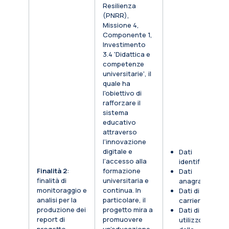
Resilienza
(PNRR),
Missione 4,
Componente 1,
Investimento
3.4 'Didattica e
competenze
universitarie', il
quale ha
l'obiettivo di
rafforzare il
sistema
educativo
attraverso
l’innovazione
digitale e
Dati
l’accesso alla
identificativi
Finalità 2
:
formazione
Dati
finalità di
universitaria e
anagrafici
monitoraggio e
continua. In
Dati di
analisi per la
particolare, il
carriera
produzione dei
progetto mira a
Dati di
report di
promuovere
utilizzo