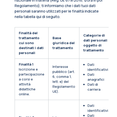
nazionale in materia (Reg. UE 679/2016, d’ora in poi
Regolamento), ti informiamo che i dati tuoi dati
personali saranno utilizzati per le finalità indicate
nella tabella qui di seguito.
Finalità del
Categorie di
trattamento
Base
dati personali
cui sono
giuridica del
oggetto di
destinati i dati
trattamento
trattamento
personali
Finalità 1
Dati
Interesse
Iscrizione e
identificativi
pubblico (art.
partecipazione
Dati
6, comma 1,
a corsi e
anagrafici
lett. e) del
attività
Dati di
Regolamento
didattiche
carriera
UE).
online.
Dati
identificativi
Dati