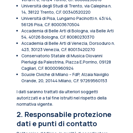
Università degli Studi di Trento, via Calepina n.
14, 38122 Trento, C.F. 00340520220
Università di Pisa, Lungarno Pacinotti n. 43/44,
56126 Pisa, C.F. 80003670504
Accademia di Belle Arti di Bologna, via Belle Arti
54, 40126 Bologna, C.F. 80080230370
Accademia di Belle Arti di Venezia, Dorsoduro n.
423, 30123 Venezia, C.F. 80013420270
Conservatorio Statale di Musica Giovanni
Pierluigi da Palestrina, Piazza E.Porrino, 09128
Cagliari, C.F. 80000960924
Scuole Civiche di Milano – FdP, Alzaia Naviglio
Grande, 20, 20144 Milano, C.F. 97269560153
I dati saranno trattati da ulteriori soggetti
autorizzati e a tal fine istruiti nel rispetto della
normativa vigente.
2. Responsabile protezione
dati e punti di contatto