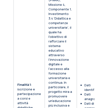
(PNRR),
Missione 4,
Componente 1,
Investimento
3.4 'Didattica e
competenze
universitarie', il
quale ha
l'obiettivo di
rafforzare il
sistema
educativo
attraverso
l’innovazione
digitale e
l’accesso alla
formazione
universitaria e
continua. In
Finalità 1
:
Dati
particolare, il
iscrizione e
identificativi
progetto mira a
partecipazione
Dati
promuovere
a corsi e
anagrafici
un’educazione
attività
Dati di
più inclusiva e
didattiche