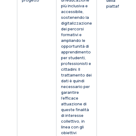
progetto
un’educazione
della
più inclusiva e
piattaforma
accessibile,
sostenendo la
digitalizzazione
dei percorsi
formativi e
ampliando le
opportunità di
apprendimento
per studenti,
professionisti e
cittadini. Il
trattamento dei
dati è quindi
necessario per
garantire
l’efficace
attuazione di
queste finalità
di interesse
collettivo, in
linea con gli
obiettivi