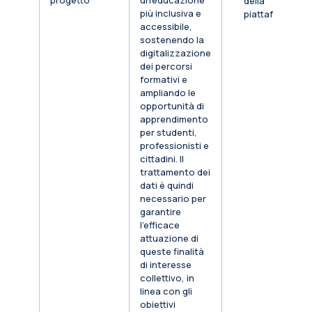
progetto
un’educazione
della
più inclusiva e
piattaforma
accessibile,
sostenendo la
digitalizzazione
dei percorsi
formativi e
ampliando le
opportunità di
apprendimento
per studenti,
professionisti e
cittadini. Il
trattamento dei
dati è quindi
necessario per
garantire
l’efficace
attuazione di
queste finalità
di interesse
collettivo, in
linea con gli
obiettivi