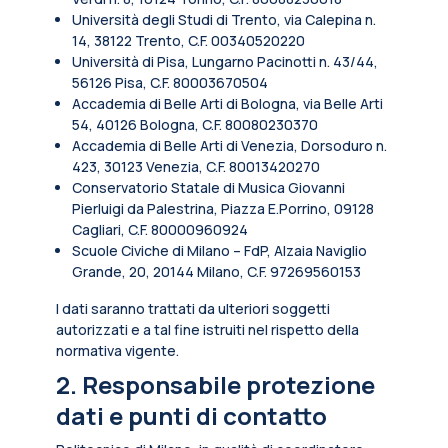
Università degli Studi di Trento, via Calepina n.
14, 38122 Trento, C.F. 00340520220
Università di Pisa, Lungarno Pacinotti n. 43/44,
56126 Pisa, C.F. 80003670504
Accademia di Belle Arti di Bologna, via Belle Arti
54, 40126 Bologna, C.F. 80080230370
Accademia di Belle Arti di Venezia, Dorsoduro n.
423, 30123 Venezia, C.F. 80013420270
Conservatorio Statale di Musica Giovanni
Pierluigi da Palestrina, Piazza E.Porrino, 09128
Cagliari, C.F. 80000960924
Scuole Civiche di Milano – FdP, Alzaia Naviglio
Grande, 20, 20144 Milano, C.F. 97269560153
I dati saranno trattati da ulteriori soggetti
autorizzati e a tal fine istruiti nel rispetto della
normativa vigente.
2. Responsabile protezione
dati e punti di contatto