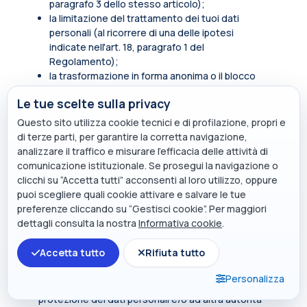
paragrafo 3 dello stesso articolo);
la limitazione del trattamento dei tuoi dati
personali (al ricorrere di una delle ipotesi
indicate nell'art. 18, paragrafo 1 del
Regolamento);
la trasformazione in forma anonima o il blocco
dei dati trattati in violazione di legge, compresi
Le tue scelte sulla privacy
quelli di cui non è necessaria la conservazione in
relazione agli scopi per i quali i dati sono stati
Questo sito utilizza cookie tecnici e di profilazione, propri e
raccolti o successivamente trattati.
di terze parti, per garantire la corretta navigazione,
analizzare il traffico e misurare l’efficacia delle attività di
In qualità di soggetto interessato hai inoltre diritto
comunicazione istituzionale. Se prosegui la navigazione o
di opporti, in tutto o in parte, per motivi legittimi al
clicchi su “Accetta tutti” acconsenti al loro utilizzo, oppure
trattamento dei dati personali che ti riguardano,
puoi scegliere quali cookie attivare e salvare le tue
ancorché pertinenti allo scopo della raccolta.
preferenze cliccando su “Gestisci cookie”. Per maggiori
Tali diritti sono esercitabili rivolgendosi al punto di
dettagli consulta la nostra
Informativa cookie
.
contatto
privacy@polimi.it
.
Accetta tutto
Rifiuta tutto
Qualora tu ritenga che i tuoi diritti siano stati violati
dal titolare e/o da un terzo, hai il diritto di
Personalizza
presentare un reclamo all’Autorità per la
protezione dei dati personali e/o ad altra autorità