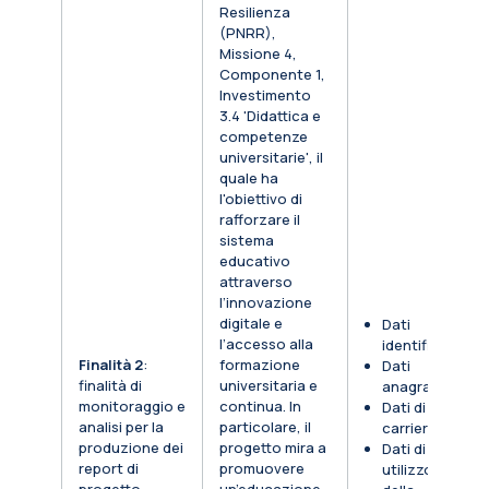
Resilienza
(PNRR),
Missione 4,
Componente 1,
Investimento
3.4 'Didattica e
competenze
universitarie', il
quale ha
l'obiettivo di
rafforzare il
sistema
educativo
attraverso
l’innovazione
digitale e
Dati
l’accesso alla
identificativi
Finalità 2
:
formazione
Dati
finalità di
universitaria e
anagrafici
monitoraggio e
continua. In
Dati di
analisi per la
particolare, il
carriera
produzione dei
progetto mira a
Dati di
report di
promuovere
utilizzo