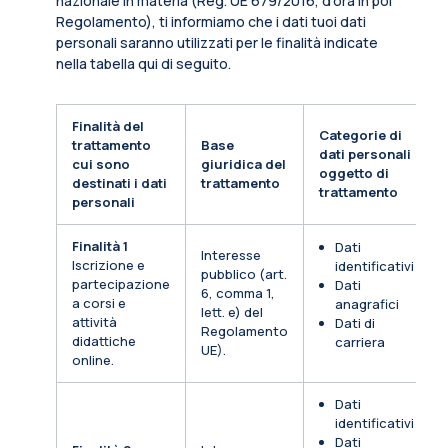
nazionale in materia (Reg. UE 679/2016, d’ora in poi
Regolamento), ti informiamo che i dati tuoi dati
personali saranno utilizzati per le finalità indicate
nella tabella qui di seguito.
Finalità del
Categorie di
trattamento
Base
dati personali
cui sono
giuridica del
oggetto di
destinati i dati
trattamento
trattamento
personali
Finalità 1
Dati
Interesse
Iscrizione e
identificativi
pubblico (art.
partecipazione
Dati
6, comma 1,
a corsi e
anagrafici
lett. e) del
attività
Dati di
Regolamento
didattiche
carriera
UE).
online.
Dati
identificativi
Dati