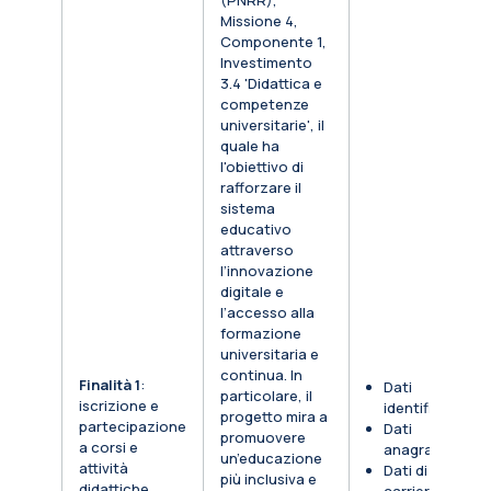
(PNRR),
Missione 4,
Componente 1,
Investimento
3.4 'Didattica e
competenze
universitarie', il
quale ha
l'obiettivo di
rafforzare il
sistema
educativo
attraverso
l’innovazione
digitale e
l’accesso alla
formazione
universitaria e
continua. In
Finalità 1
:
Dati
particolare, il
iscrizione e
identificativi
progetto mira a
partecipazione
Dati
promuovere
a corsi e
anagrafici
un’educazione
attività
Dati di
più inclusiva e
didattiche