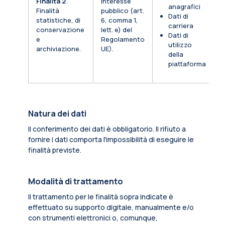
Finalità 2
Interesse
anagrafici
Finalità
pubblico (art.
Dati di
statistiche, di
6, comma 1,
carriera
conservazione
lett. e) del
Dati di
e
Regolamento
utilizzo
archiviazione.
UE).
della
piattaforma
Natura dei dati
Il conferimento dei dati è obbligatorio. Il rifiuto a
fornire i dati comporta l'impossibilità di eseguire le
finalità previste.
Modalità di trattamento
Il trattamento per le finalità sopra indicate è
effettuato su supporto digitale, manualmente e/o
con strumenti elettronici o, comunque,