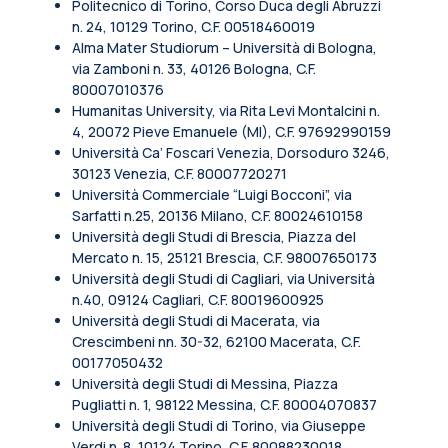
Politecnico di Torino, Corso Duca degli Abruzzi
n. 24, 10129 Torino, C.F. 00518460019
Alma Mater Studiorum – Università di Bologna,
via Zamboni n. 33, 40126 Bologna, C.F.
80007010376
Humanitas University, via Rita Levi Montalcini n.
4, 20072 Pieve Emanuele (MI), C.F. 97692990159
Università Ca’ Foscari Venezia, Dorsoduro 3246,
30123 Venezia, C.F. 80007720271
Università Commerciale “Luigi Bocconi”, via
Sarfatti n.25, 20136 Milano, C.F. 80024610158
Università degli Studi di Brescia, Piazza del
Mercato n. 15, 25121 Brescia, C.F. 98007650173
Università degli Studi di Cagliari, via Università
n.40, 09124 Cagliari, C.F. 80019600925
Università degli Studi di Macerata, via
Crescimbeni nn. 30-32, 62100 Macerata, C.F.
00177050432
Università degli Studi di Messina, Piazza
Pugliatti n. 1, 98122 Messina, C.F. 80004070837
Università degli Studi di Torino, via Giuseppe
Verdi n. 8, 10124 Torino, C.F. 80088230018