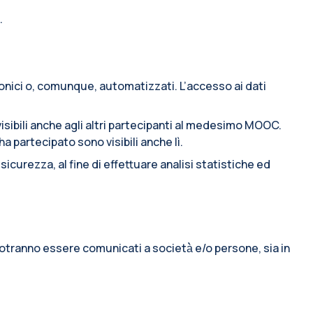
.
ronici o, comunque, automatizzati. L’accesso ai dati
sibili anche agli altri partecipanti al medesimo MOOC.
 partecipato sono visibili anche lì.
icurezza, al fine di effettuare analisi statistiche ed
o potranno essere comunicati a società̀ e/o persone, sia in