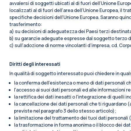
avvalersi di soggetti ubicati al di fuori dell’Unione Euro
localizzati al di fuori dell’area dell’Unione Europea, i
specifiche decisioni dell’Unione Europea. Saranno quindi 
trasferimento:
a) su decisioni di adeguatezza dei Paesi terzi destina
b) su garanzie adeguate espresse dal soggetto terzo de
c) sull’adozione di norme vincolanti d’impresa, cd. Corp
Diritti degli interessati
In qualità di soggetto interessato puoi chiedere in qual
la conferma dell’esistenza o meno di dati personali ch
l'accesso ai suoi dati personali ed alle informazioni re
la rettifica dei dati inesatti o l'integrazione di quelli i
la cancellazione dei dati personali che ti riguardano (a
previste nel paragrafo 3 dello stesso articolo);
la limitazione del trattamento dei tuoi dati personali (
la trasformazione in forma anonima o il blocco dei dati 