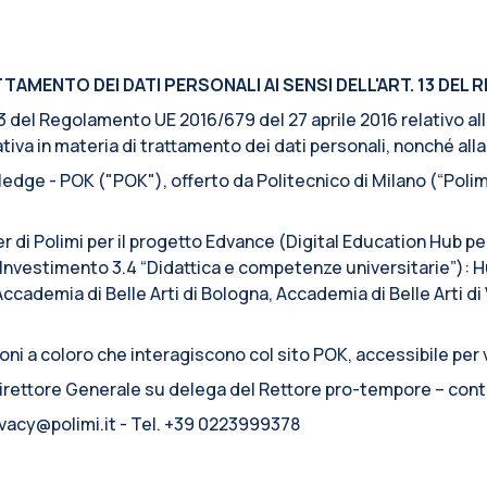
AMENTO DEI DATI PERSONALI AI SENSI DELL'ART. 13 DEL R
. 13 del Regolamento UE 2016/679 del 27 aprile 2016 relativo a
iva in materia di trattamento dei dati personali, nonché alla l
edge - POK ("POK"), offerto da Politecnico di Milano (“Polimi
er di Polimi per il progetto Edvance (Digital Education Hub p
nvestimento 3.4 “Didattica e competenze universitarie”): Hu
Accademia di Belle Arti di Bologna, Accademia di Belle Arti d
ni a coloro che interagiscono col sito POK, accessibile per v
 Direttore Generale su delega del Rettore pro-tempore – cont
rivacy@polimi.it - Tel. +39 0223999378