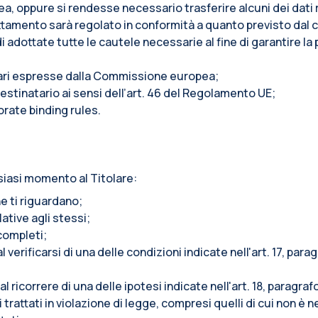
pea, oppure si rendesse necessario trasferire alcuni dei dati r
l trattamento sarà regolato in conformità a quanto previsto da
adottate tutte le cautele necessarie al fine di garantire la 
tari espresse dalla Commissione europea;
stinatario ai sensi dell’art. 46 del Regolamento UE;
orate binding rules.
siasi momento al Titolare:
e ti riguardano;
lative agli stessi;
ncompleti;
l verificarsi di una delle condizioni indicate nell'art. 17, pa
al ricorrere di una delle ipotesi indicate nell'art. 18, paragr
trattati in violazione di legge, compresi quelli di cui non è n