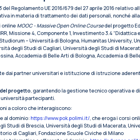
. 13 del Regolamento UE 2016/679 del 27 aprile 2016 relativo a
iva in materia di trattamento dei dati personali, nonché alla l
i online
MOOC - Massive Open Online Course
del progetto Ed
RR, Missione 4, Componente 1, Investimento 3.4 “Didattica 
r Studiorum – Università di Bologna, Humanitas University, Un
sità degli Studi di Cagliari, Università degli Studi di Macerat
Messina, Accademia di Belle Arti di Bologna, Accademia di Bell
 dai partner universitari e istituzione di istruzione aderent
del progetto
, garantendo la gestione tecnico operativa e d
 università partecipanti.
ioni a coloro che interagiscono:
te al dominio:
https://www.pok.polimi.it/
, che eroga i corsi on
li Studi di Brescia, Università degli Studi di Macerata, Unive
torio di Cagliari, Fondazione Scuole Civiche di Milano