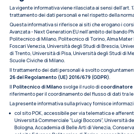
La vigente informativa viene rilasciata ai sensi dell’art
trattamento dei dati personali e nel rispetto della normat
Questa informativa si riferisce ai siti che erogano i cors
Avanzata - Next Generation EU nell’ambito del bando PN
Politecnico di Milano, Politecnico di Torino, Alma Mate
Foscari Venezia, Università degli Studi di Brescia, Univer
di Trento, Università di Pisa, Università degli Studi di 
Scuole Civiche di Milano.
Il trattamento dei dati personali è svolto congiuntamente
26 del Regolamento (UE) 2016/679 (GDPR)
.
Il
Politecnico di Milano
svolge il ruolo di
coordinatore 
riferimento per il coordinamento del flusso di dati tra le
La presente informativa sulla privacy fornisce informaz
col sito POK, accessibile per via telematica e afferen
Università Commerciale “Luigi Bocconi”, Università deg
Bologna, Accademia di Belle Arti di Venezia, Conserva