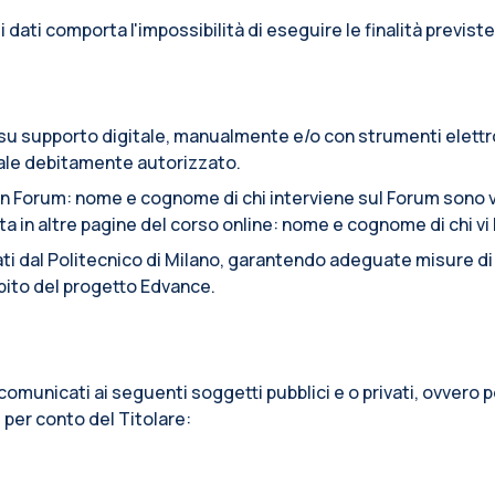
e i dati comporta l'impossibilità di eseguire le finalità previste
to su supporto digitale, manualmente e/o con strumenti elett
onale debitamente autorizzato.
n Forum: nome e cognome di chi interviene sul Forum sono vi
n altre pagine del corso online: nome e cognome di chi vi ha
tati dal Politecnico di Milano, garantendo adeguate misure di s
ambito del progetto Edvance.
re comunicati ai seguenti soggetti pubblici e o privati, ovver
, per conto del Titolare: