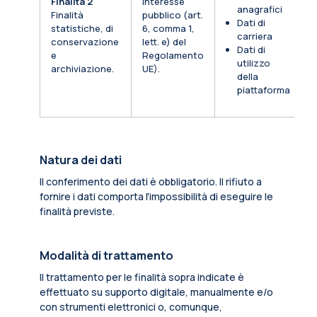
Finalità 2
Interesse
anagrafici
Finalità
pubblico (art.
Dati di
statistiche, di
6, comma 1,
carriera
conservazione
lett. e) del
Dati di
e
Regolamento
utilizzo
archiviazione.
UE).
della
piattaforma
Natura dei dati
Il conferimento dei dati è obbligatorio. Il rifiuto a
fornire i dati comporta l'impossibilità di eseguire le
finalità previste.
Modalità di trattamento
Il trattamento per le finalità sopra indicate è
effettuato su supporto digitale, manualmente e/o
con strumenti elettronici o, comunque,