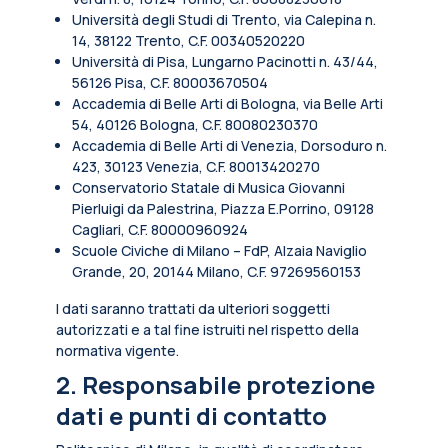
Università degli Studi di Trento, via Calepina n.
14, 38122 Trento, C.F. 00340520220
Università di Pisa, Lungarno Pacinotti n. 43/44,
56126 Pisa, C.F. 80003670504
Accademia di Belle Arti di Bologna, via Belle Arti
54, 40126 Bologna, C.F. 80080230370
Accademia di Belle Arti di Venezia, Dorsoduro n.
423, 30123 Venezia, C.F. 80013420270
Conservatorio Statale di Musica Giovanni
Pierluigi da Palestrina, Piazza E.Porrino, 09128
Cagliari, C.F. 80000960924
Scuole Civiche di Milano – FdP, Alzaia Naviglio
Grande, 20, 20144 Milano, C.F. 97269560153
I dati saranno trattati da ulteriori soggetti
autorizzati e a tal fine istruiti nel rispetto della
normativa vigente.
2. Responsabile protezione
dati e punti di contatto