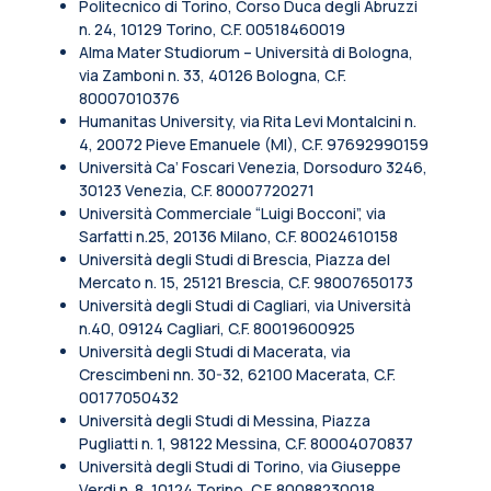
Politecnico di Torino, Corso Duca degli Abruzzi
n. 24, 10129 Torino, C.F. 00518460019
Alma Mater Studiorum – Università di Bologna,
via Zamboni n. 33, 40126 Bologna, C.F.
80007010376
Humanitas University, via Rita Levi Montalcini n.
4, 20072 Pieve Emanuele (MI), C.F. 97692990159
Università Ca’ Foscari Venezia, Dorsoduro 3246,
30123 Venezia, C.F. 80007720271
Università Commerciale “Luigi Bocconi”, via
Sarfatti n.25, 20136 Milano, C.F. 80024610158
Università degli Studi di Brescia, Piazza del
Mercato n. 15, 25121 Brescia, C.F. 98007650173
Università degli Studi di Cagliari, via Università
n.40, 09124 Cagliari, C.F. 80019600925
Università degli Studi di Macerata, via
Crescimbeni nn. 30-32, 62100 Macerata, C.F.
00177050432
Università degli Studi di Messina, Piazza
Pugliatti n. 1, 98122 Messina, C.F. 80004070837
Università degli Studi di Torino, via Giuseppe
Verdi n. 8, 10124 Torino, C.F. 80088230018