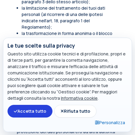
paragrafo 3 dello stesso articolo);
la limitazione del trattamento dei tuoi dati
personali (al ricorrere di una delle ipotesi
indicate nell'art. 18, paragrafo 1 del
Regolamento);
la trasformazione in forma anonima o il blocco
dei dati trattati in violazione di legge, compresi
Le tue scelte sulla privacy
quelli di cui non è necessaria la conservazione in
relazione agli scopi per i quali i dati sono stati
Questo sito utilizza cookie tecnici e di profilazione, propri e
raccolti o successivamente trattati.
di terze parti, per garantire la corretta navigazione,
analizzare il traffico e misurare l’efficacia delle attività di
In qualità di soggetto interessato hai inoltre diritto
comunicazione istituzionale. Se prosegui la navigazione o
di opporti, in tutto o in parte, per motivi legittimi al
clicchi su “Accetta tutti” acconsenti al loro utilizzo, oppure
trattamento dei dati personali che ti riguardano,
puoi scegliere quali cookie attivare e salvare le tue
ancorché pertinenti allo scopo della raccolta.
preferenze cliccando su “Gestisci cookie”. Per maggiori
Tali diritti sono esercitabili rivolgendosi al punto di
dettagli consulta la nostra
Informativa cookie
.
contatto
privacy@polimi.it
.
Accetta tutto
Rifiuta tutto
Qualora tu ritenga che i tuoi diritti siano stati violati
dal titolare e/o da un terzo, hai il diritto di
Personalizza
presentare un reclamo all’Autorità per la
protezione dei dati personali e/o ad altra autorità