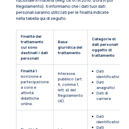
nazionale in materia (Reg. UE 679/2016, d’ora in poi
Regolamento), ti informiamo che i dati tuoi dati
personali saranno utilizzati per le finalità indicate
nella tabella qui di seguito.
Finalità del
Categorie di
trattamento
Base
dati personali
cui sono
giuridica del
oggetto di
destinati i dati
trattamento
trattamento
personali
Finalità 1
Dati
Interesse
Iscrizione e
identificativi
pubblico (art.
partecipazione
Dati
6, comma 1,
a corsi e
anagrafici
lett. e) del
attività
Dati di
Regolamento
didattiche
carriera
UE).
online.
Dati
identificativi
Dati