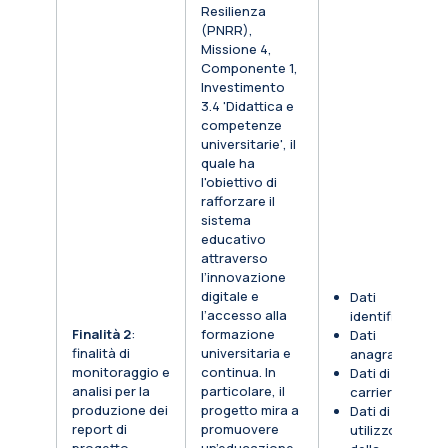
Resilienza
(PNRR),
Missione 4,
Componente 1,
Investimento
3.4 'Didattica e
competenze
universitarie', il
quale ha
l'obiettivo di
rafforzare il
sistema
educativo
attraverso
l’innovazione
digitale e
Dati
l’accesso alla
identificativi
Finalità 2
:
formazione
Dati
finalità di
universitaria e
anagrafici
monitoraggio e
continua. In
Dati di
analisi per la
particolare, il
carriera
produzione dei
progetto mira a
Dati di
report di
promuovere
utilizzo