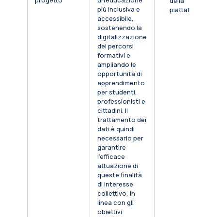
progetto
un’educazione
della
più inclusiva e
piattaforma
accessibile,
sostenendo la
digitalizzazione
dei percorsi
formativi e
ampliando le
opportunità di
apprendimento
per studenti,
professionisti e
cittadini. Il
trattamento dei
dati è quindi
necessario per
garantire
l’efficace
attuazione di
queste finalità
di interesse
collettivo, in
linea con gli
obiettivi