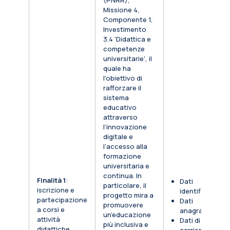
(PNRR),
Missione 4,
Componente 1,
Investimento
3.4 'Didattica e
competenze
universitarie', il
quale ha
l'obiettivo di
rafforzare il
sistema
educativo
attraverso
l’innovazione
digitale e
l’accesso alla
formazione
universitaria e
continua. In
Finalità 1
:
Dati
particolare, il
iscrizione e
identificativi
progetto mira a
partecipazione
Dati
promuovere
a corsi e
anagrafici
un’educazione
attività
Dati di
più inclusiva e
didattiche