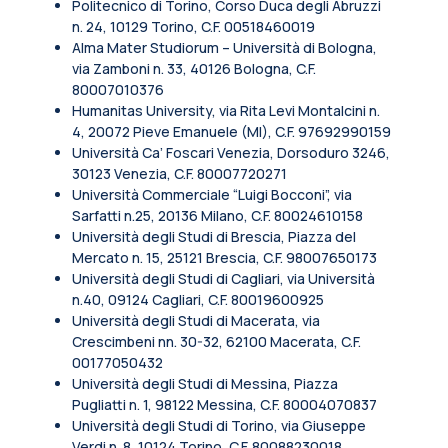
Politecnico di Torino, Corso Duca degli Abruzzi
n. 24, 10129 Torino, C.F. 00518460019
Alma Mater Studiorum – Università di Bologna,
via Zamboni n. 33, 40126 Bologna, C.F.
80007010376
Humanitas University, via Rita Levi Montalcini n.
4, 20072 Pieve Emanuele (MI), C.F. 97692990159
Università Ca’ Foscari Venezia, Dorsoduro 3246,
30123 Venezia, C.F. 80007720271
Università Commerciale “Luigi Bocconi”, via
Sarfatti n.25, 20136 Milano, C.F. 80024610158
Università degli Studi di Brescia, Piazza del
Mercato n. 15, 25121 Brescia, C.F. 98007650173
Università degli Studi di Cagliari, via Università
n.40, 09124 Cagliari, C.F. 80019600925
Università degli Studi di Macerata, via
Crescimbeni nn. 30-32, 62100 Macerata, C.F.
00177050432
Università degli Studi di Messina, Piazza
Pugliatti n. 1, 98122 Messina, C.F. 80004070837
Università degli Studi di Torino, via Giuseppe
Verdi n. 8, 10124 Torino, C.F. 80088230018