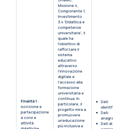
(PNRR),
Missione 4,
Componente 1,
Investimento
3.4 'Didattica e
competenze
universitarie', il
quale ha
l'obiettivo di
rafforzare il
sistema
educativo
attraverso
l’innovazione
digitale e
l’accesso alla
formazione
universitaria e
continua. In
Finalità 1
:
Dati
particolare, il
iscrizione e
identificativi
progetto mira a
partecipazione
Dati
promuovere
a corsi e
anagrafici
un’educazione
attività
Dati di
più inclusiva e
didattiche