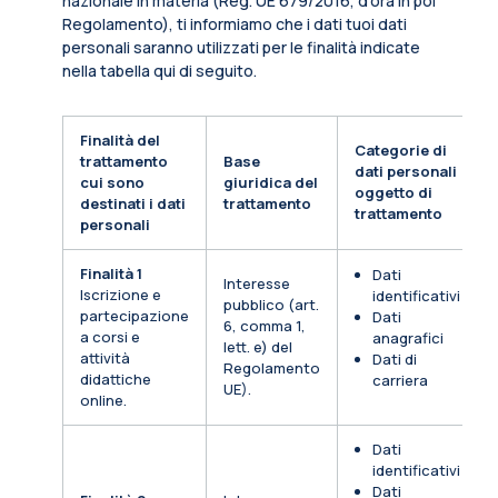
nazionale in materia (Reg. UE 679/2016, d’ora in poi
Regolamento), ti informiamo che i dati tuoi dati
personali saranno utilizzati per le finalità indicate
nella tabella qui di seguito.
Finalità del
Categorie di
trattamento
Base
dati personali
cui sono
giuridica del
oggetto di
destinati i dati
trattamento
trattamento
personali
Finalità 1
Dati
Interesse
Iscrizione e
identificativi
pubblico (art.
partecipazione
Dati
6, comma 1,
a corsi e
anagrafici
lett. e) del
attività
Dati di
Regolamento
didattiche
carriera
UE).
online.
Dati
identificativi
Dati