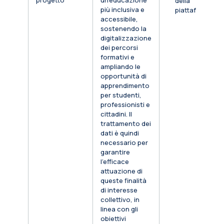
progetto
un’educazione
della
più inclusiva e
piattaforma
accessibile,
sostenendo la
digitalizzazione
dei percorsi
formativi e
ampliando le
opportunità di
apprendimento
per studenti,
professionisti e
cittadini. Il
trattamento dei
dati è quindi
necessario per
garantire
l’efficace
attuazione di
queste finalità
di interesse
collettivo, in
linea con gli
obiettivi