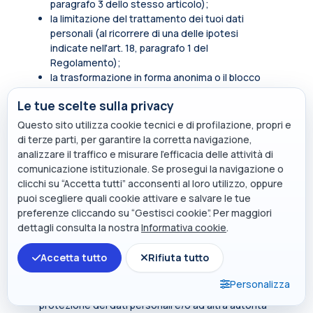
paragrafo 3 dello stesso articolo);
la limitazione del trattamento dei tuoi dati
personali (al ricorrere di una delle ipotesi
indicate nell'art. 18, paragrafo 1 del
Regolamento);
la trasformazione in forma anonima o il blocco
dei dati trattati in violazione di legge, compresi
Le tue scelte sulla privacy
quelli di cui non è necessaria la conservazione in
relazione agli scopi per i quali i dati sono stati
Questo sito utilizza cookie tecnici e di profilazione, propri e
raccolti o successivamente trattati.
di terze parti, per garantire la corretta navigazione,
analizzare il traffico e misurare l’efficacia delle attività di
In qualità di soggetto interessato hai inoltre diritto
comunicazione istituzionale. Se prosegui la navigazione o
di opporti, in tutto o in parte, per motivi legittimi al
clicchi su “Accetta tutti” acconsenti al loro utilizzo, oppure
trattamento dei dati personali che ti riguardano,
puoi scegliere quali cookie attivare e salvare le tue
ancorché pertinenti allo scopo della raccolta.
preferenze cliccando su “Gestisci cookie”. Per maggiori
Tali diritti sono esercitabili rivolgendosi al punto di
dettagli consulta la nostra
Informativa cookie
.
contatto
privacy@polimi.it
.
Accetta tutto
Rifiuta tutto
Qualora tu ritenga che i tuoi diritti siano stati violati
dal titolare e/o da un terzo, hai il diritto di
Personalizza
presentare un reclamo all’Autorità per la
protezione dei dati personali e/o ad altra autorità