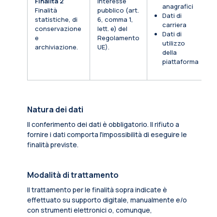
Finalità 2
Interesse
anagrafici
Finalità
pubblico (art.
Dati di
statistiche, di
6, comma 1,
carriera
conservazione
lett. e) del
Dati di
e
Regolamento
utilizzo
archiviazione.
UE).
della
piattaforma
Natura dei dati
Il conferimento dei dati è obbligatorio. Il rifiuto a
fornire i dati comporta l'impossibilità di eseguire le
finalità previste.
Modalità di trattamento
Il trattamento per le finalità sopra indicate è
effettuato su supporto digitale, manualmente e/o
con strumenti elettronici o, comunque,