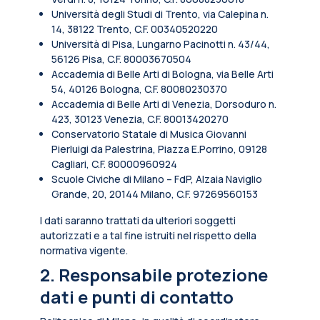
Università degli Studi di Trento, via Calepina n.
14, 38122 Trento, C.F. 00340520220
Università di Pisa, Lungarno Pacinotti n. 43/44,
56126 Pisa, C.F. 80003670504
Accademia di Belle Arti di Bologna, via Belle Arti
54, 40126 Bologna, C.F. 80080230370
Accademia di Belle Arti di Venezia, Dorsoduro n.
423, 30123 Venezia, C.F. 80013420270
Conservatorio Statale di Musica Giovanni
Pierluigi da Palestrina, Piazza E.Porrino, 09128
Cagliari, C.F. 80000960924
Scuole Civiche di Milano – FdP, Alzaia Naviglio
Grande, 20, 20144 Milano, C.F. 97269560153
I dati saranno trattati da ulteriori soggetti
autorizzati e a tal fine istruiti nel rispetto della
normativa vigente.
2. Responsabile protezione
dati e punti di contatto