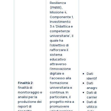
Resilienza
(PNRR),
Missione 4,
Componente 1,
Investimento
3.4 'Didattica e
competenze
universitarie', il
quale ha
l'obiettivo di
rafforzare il
sistema
educativo
attraverso
l’innovazione
digitale e
Dati
l’accesso alla
identificativi
Finalità 2
:
formazione
Dati
finalità di
universitaria e
anagrafici
monitoraggio e
continua. In
Dati di
analisi per la
particolare, il
carriera
produzione dei
progetto mira a
Dati di
report di
promuovere
utilizzo