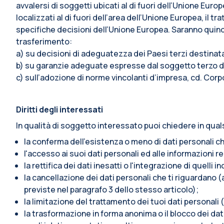
avvalersi di soggetti ubicati al di fuori dell’Unione Euro
localizzati al di fuori dell’area dell’Unione Europea, i
specifiche decisioni dell’Unione Europea. Saranno quindi 
trasferimento:
a) su decisioni di adeguatezza dei Paesi terzi destina
b) su garanzie adeguate espresse dal soggetto terzo de
c) sull’adozione di norme vincolanti d’impresa, cd. Corp
Diritti degli interessati
In qualità di soggetto interessato puoi chiedere in qual
la conferma dell’esistenza o meno di dati personali ch
l'accesso ai suoi dati personali ed alle informazioni re
la rettifica dei dati inesatti o l'integrazione di quelli i
la cancellazione dei dati personali che ti riguardano (a
previste nel paragrafo 3 dello stesso articolo);
la limitazione del trattamento dei tuoi dati personali (
la trasformazione in forma anonima o il blocco dei dati 