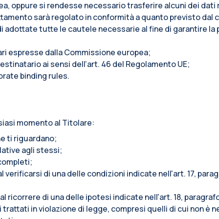
pea, oppure si rendesse necessario trasferire alcuni dei dati r
l trattamento sarà regolato in conformità a quanto previsto da
adottate tutte le cautele necessarie al fine di garantire la 
tari espresse dalla Commissione europea;
stinatario ai sensi dell’art. 46 del Regolamento UE;
orate binding rules.
siasi momento al Titolare:
e ti riguardano;
lative agli stessi;
ncompleti;
l verificarsi di una delle condizioni indicate nell'art. 17, pa
al ricorrere di una delle ipotesi indicate nell'art. 18, paragr
trattati in violazione di legge, compresi quelli di cui non è n