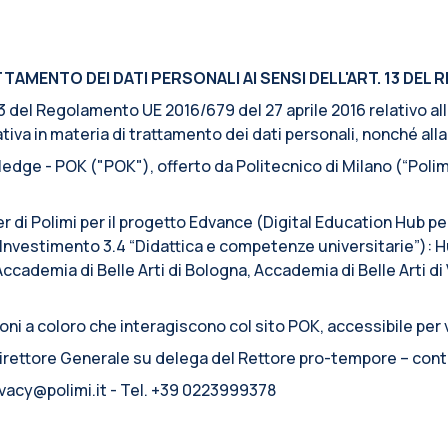
AMENTO DEI DATI PERSONALI AI SENSI DELL'ART. 13 DEL R
. 13 del Regolamento UE 2016/679 del 27 aprile 2016 relativo a
iva in materia di trattamento dei dati personali, nonché alla l
edge - POK ("POK"), offerto da Politecnico di Milano (“Polimi
er di Polimi per il progetto Edvance (Digital Education Hub p
nvestimento 3.4 “Didattica e competenze universitarie”): Hu
Accademia di Belle Arti di Bologna, Accademia di Belle Arti d
ni a coloro che interagiscono col sito POK, accessibile per v
 Direttore Generale su delega del Rettore pro-tempore – cont
rivacy@polimi.it - Tel. +39 0223999378