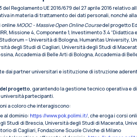
. 13 del Regolamento UE 2016/679 del 27 aprile 2016 relativo a
iva in materia di trattamento dei dati personali, nonché alla l
i online
MOOC - Massive Open Online Course
del progetto Ed
RR, Missione 4, Componente 1, Investimento 3.4 “Didattica 
r Studiorum – Università di Bologna, Humanitas University, Un
sità degli Studi di Cagliari, Università degli Studi di Macerat
Messina, Accademia di Belle Arti di Bologna, Accademia di Bell
 dai partner universitari e istituzione di istruzione aderent
del progetto
, garantendo la gestione tecnico operativa e d
 università partecipanti.
ioni a coloro che interagiscono:
te al dominio:
https://www.pok.polimi.it/
, che eroga i corsi on
li Studi di Brescia, Università degli Studi di Macerata, Unive
torio di Cagliari, Fondazione Scuole Civiche di Milano