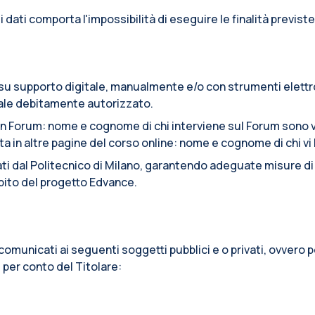
e i dati comporta l'impossibilità di eseguire le finalità previste
to su supporto digitale, manualmente e/o con strumenti elett
onale debitamente autorizzato.
n Forum: nome e cognome di chi interviene sul Forum sono vi
n altre pagine del corso online: nome e cognome di chi vi ha
tati dal Politecnico di Milano, garantendo adeguate misure di s
ambito del progetto Edvance.
re comunicati ai seguenti soggetti pubblici e o privati, ovver
, per conto del Titolare: