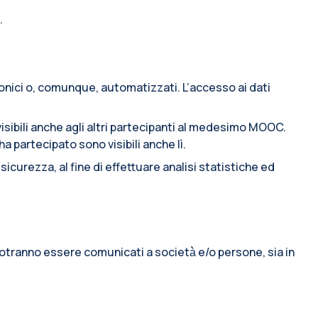
.
ronici o, comunque, automatizzati. L’accesso ai dati
sibili anche agli altri partecipanti al medesimo MOOC.
 partecipato sono visibili anche lì.
icurezza, al fine di effettuare analisi statistiche ed
o potranno essere comunicati a società̀ e/o persone, sia in