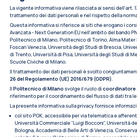
La vigente informativa viene rilasciata ai sensi dell’art
trattamento dei dati personali e nel rispetto della normat
Questa informativa si riferisce ai siti che erogano i cors
Avanzata - Next Generation EU nell’ambito del bando PN
Politecnico di Milano, Politecnico di Torino, Alma Mate
Foscari Venezia, Università degli Studi di Brescia, Univer
di Trento, Università di Pisa, Università degli Studi di 
Scuole Civiche di Milano.
Il trattamento dei dati personali è svolto congiuntamente
26 del Regolamento (UE) 2016/679 (GDPR)
.
Il
Politecnico di Milano
svolge il ruolo di
coordinatore 
riferimento per il coordinamento del flusso di dati tra le
La presente informativa sulla privacy fornisce informaz
col sito POK, accessibile per via telematica e afferen
Università Commerciale “Luigi Bocconi”, Università deg
Bologna, Accademia di Belle Arti di Venezia, Conserva