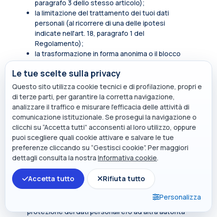
paragrafo 3 dello stesso articolo);
la limitazione del trattamento dei tuoi dati
personali (al ricorrere di una delle ipotesi
indicate nell'art. 18, paragrafo 1 del
Regolamento);
la trasformazione in forma anonima o il blocco
dei dati trattati in violazione di legge, compresi
Le tue scelte sulla privacy
quelli di cui non è necessaria la conservazione in
relazione agli scopi per i quali i dati sono stati
Questo sito utilizza cookie tecnici e di profilazione, propri e
raccolti o successivamente trattati.
di terze parti, per garantire la corretta navigazione,
analizzare il traffico e misurare l’efficacia delle attività di
In qualità di soggetto interessato hai inoltre diritto
comunicazione istituzionale. Se prosegui la navigazione o
di opporti, in tutto o in parte, per motivi legittimi al
clicchi su “Accetta tutti” acconsenti al loro utilizzo, oppure
trattamento dei dati personali che ti riguardano,
puoi scegliere quali cookie attivare e salvare le tue
ancorché pertinenti allo scopo della raccolta.
preferenze cliccando su “Gestisci cookie”. Per maggiori
Tali diritti sono esercitabili rivolgendosi al punto di
dettagli consulta la nostra
Informativa cookie
.
contatto
privacy@polimi.it
.
Accetta tutto
Rifiuta tutto
Qualora tu ritenga che i tuoi diritti siano stati violati
dal titolare e/o da un terzo, hai il diritto di
Personalizza
presentare un reclamo all’Autorità per la
protezione dei dati personali e/o ad altra autorità