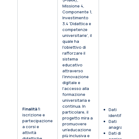
(PNRR),
Missione 4,
Componente 1,
Investimento
3.4 'Didattica e
competenze
universitarie', il
quale ha
l'obiettivo di
rafforzare il
sistema
educativo
attraverso
l’innovazione
digitale e
l’accesso alla
formazione
universitaria e
continua. In
Finalità 1
:
Dati
particolare, il
iscrizione e
identificativi
progetto mira a
partecipazione
Dati
promuovere
a corsi e
anagrafici
un’educazione
attività
Dati di
più inclusiva e
didattiche