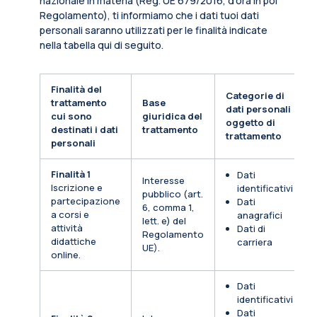
nazionale in materia (Reg. UE 679/2016, d’ora in poi
Regolamento), ti informiamo che i dati tuoi dati
personali saranno utilizzati per le finalità indicate
nella tabella qui di seguito.
Finalità del
Categorie di
trattamento
Base
dati personali
cui sono
giuridica del
oggetto di
destinati i dati
trattamento
trattamento
personali
Finalità 1
Dati
Interesse
Iscrizione e
identificativi
pubblico (art.
partecipazione
Dati
6, comma 1,
a corsi e
anagrafici
lett. e) del
attività
Dati di
Regolamento
didattiche
carriera
UE).
online.
Dati
identificativi
Dati