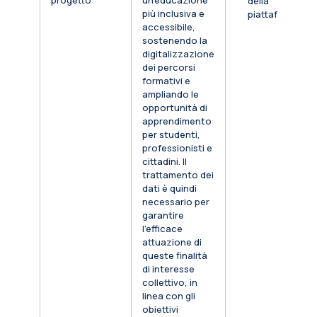
progetto
un’educazione
della
più inclusiva e
piattaforma
accessibile,
sostenendo la
digitalizzazione
dei percorsi
formativi e
ampliando le
opportunità di
apprendimento
per studenti,
professionisti e
cittadini. Il
trattamento dei
dati è quindi
necessario per
garantire
l’efficace
attuazione di
queste finalità
di interesse
collettivo, in
linea con gli
obiettivi