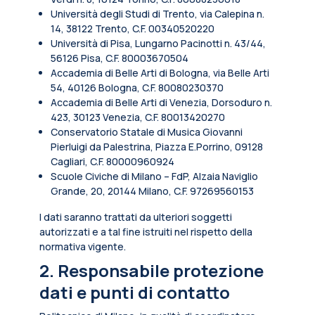
Università degli Studi di Trento, via Calepina n.
14, 38122 Trento, C.F. 00340520220
Università di Pisa, Lungarno Pacinotti n. 43/44,
56126 Pisa, C.F. 80003670504
Accademia di Belle Arti di Bologna, via Belle Arti
54, 40126 Bologna, C.F. 80080230370
Accademia di Belle Arti di Venezia, Dorsoduro n.
423, 30123 Venezia, C.F. 80013420270
Conservatorio Statale di Musica Giovanni
Pierluigi da Palestrina, Piazza E.Porrino, 09128
Cagliari, C.F. 80000960924
Scuole Civiche di Milano – FdP, Alzaia Naviglio
Grande, 20, 20144 Milano, C.F. 97269560153
I dati saranno trattati da ulteriori soggetti
autorizzati e a tal fine istruiti nel rispetto della
normativa vigente.
2. Responsabile protezione
dati e punti di contatto