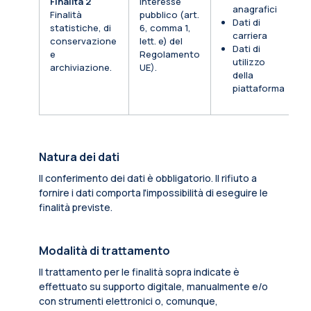
Finalità 2
Interesse
anagrafici
Finalità
pubblico (art.
Dati di
statistiche, di
6, comma 1,
carriera
conservazione
lett. e) del
Dati di
e
Regolamento
utilizzo
archiviazione.
UE).
della
piattaforma
Natura dei dati
Il conferimento dei dati è obbligatorio. Il rifiuto a
fornire i dati comporta l'impossibilità di eseguire le
finalità previste.
Modalità di trattamento
Il trattamento per le finalità sopra indicate è
effettuato su supporto digitale, manualmente e/o
con strumenti elettronici o, comunque,