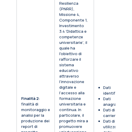
Resilienza
(PNRR),
Missione 4,
Componente 1,
Investimento
3.4 'Didattica e
competenze
universitarie', il
quale ha
l'obiettivo di
rafforzare il
sistema
educativo
attraverso
l’innovazione
digitale e
Dati
l’accesso alla
identificativi
Finalità 2
:
formazione
Dati
finalità di
universitaria e
anagrafici
monitoraggio e
continua. In
Dati di
analisi per la
particolare, il
carriera
produzione dei
progetto mira a
Dati di
report di
promuovere
utilizzo