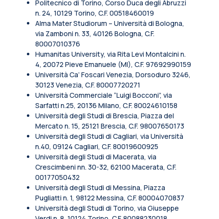
Politecnico di Torino, Corso Duca degli Abruzzi
n. 24, 10129 Torino, C.F. 00518460019
Alma Mater Studiorum – Università di Bologna,
via Zamboni n. 33, 40126 Bologna, C.F.
80007010376
Humanitas University, via Rita Levi Montalcini n.
4, 20072 Pieve Emanuele (MI), C.F. 97692990159
Università Ca’ Foscari Venezia, Dorsoduro 3246,
30123 Venezia, C.F. 80007720271
Università Commerciale “Luigi Bocconi”, via
Sarfatti n.25, 20136 Milano, C.F. 80024610158
Università degli Studi di Brescia, Piazza del
Mercato n. 15, 25121 Brescia, C.F. 98007650173
Università degli Studi di Cagliari, via Università
n.40, 09124 Cagliari, C.F. 80019600925
Università degli Studi di Macerata, via
Crescimbeni nn. 30-32, 62100 Macerata, C.F.
00177050432
Università degli Studi di Messina, Piazza
Pugliatti n. 1, 98122 Messina, C.F. 80004070837
Università degli Studi di Torino, via Giuseppe
Verdi n. 8, 10124 Torino, C.F. 80088230018