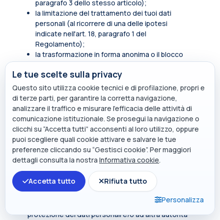
paragrafo 3 dello stesso articolo);
la limitazione del trattamento dei tuoi dati
personali (al ricorrere di una delle ipotesi
indicate nell'art. 18, paragrafo 1 del
Regolamento);
la trasformazione in forma anonima o il blocco
dei dati trattati in violazione di legge, compresi
Le tue scelte sulla privacy
quelli di cui non è necessaria la conservazione in
relazione agli scopi per i quali i dati sono stati
Questo sito utilizza cookie tecnici e di profilazione, propri e
raccolti o successivamente trattati.
di terze parti, per garantire la corretta navigazione,
analizzare il traffico e misurare l’efficacia delle attività di
In qualità di soggetto interessato hai inoltre diritto
comunicazione istituzionale. Se prosegui la navigazione o
di opporti, in tutto o in parte, per motivi legittimi al
clicchi su “Accetta tutti” acconsenti al loro utilizzo, oppure
trattamento dei dati personali che ti riguardano,
puoi scegliere quali cookie attivare e salvare le tue
ancorché pertinenti allo scopo della raccolta.
preferenze cliccando su “Gestisci cookie”. Per maggiori
Tali diritti sono esercitabili rivolgendosi al punto di
dettagli consulta la nostra
Informativa cookie
.
contatto
privacy@polimi.it
.
Accetta tutto
Rifiuta tutto
Qualora tu ritenga che i tuoi diritti siano stati violati
dal titolare e/o da un terzo, hai il diritto di
Personalizza
presentare un reclamo all’Autorità per la
protezione dei dati personali e/o ad altra autorità