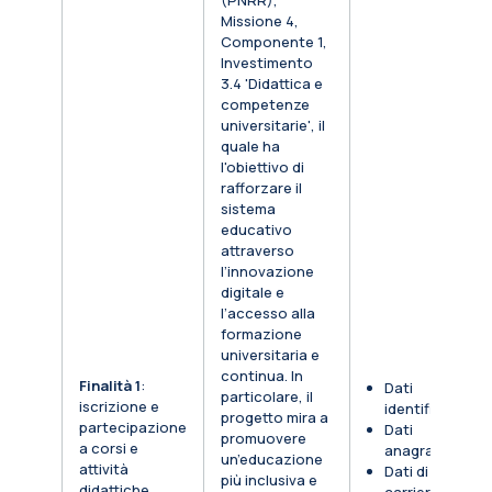
(PNRR),
Missione 4,
Componente 1,
Investimento
3.4 'Didattica e
competenze
universitarie', il
quale ha
l'obiettivo di
rafforzare il
sistema
educativo
attraverso
l’innovazione
digitale e
l’accesso alla
formazione
universitaria e
continua. In
Finalità 1
:
Dati
particolare, il
iscrizione e
identificativi
progetto mira a
partecipazione
Dati
promuovere
a corsi e
anagrafici
un’educazione
attività
Dati di
più inclusiva e
didattiche