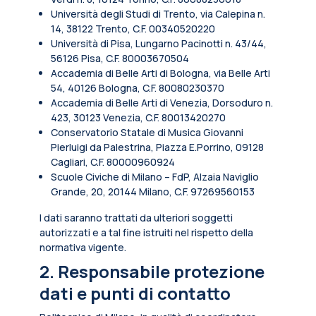
Università degli Studi di Trento, via Calepina n.
14, 38122 Trento, C.F. 00340520220
Università di Pisa, Lungarno Pacinotti n. 43/44,
56126 Pisa, C.F. 80003670504
Accademia di Belle Arti di Bologna, via Belle Arti
54, 40126 Bologna, C.F. 80080230370
Accademia di Belle Arti di Venezia, Dorsoduro n.
423, 30123 Venezia, C.F. 80013420270
Conservatorio Statale di Musica Giovanni
Pierluigi da Palestrina, Piazza E.Porrino, 09128
Cagliari, C.F. 80000960924
Scuole Civiche di Milano – FdP, Alzaia Naviglio
Grande, 20, 20144 Milano, C.F. 97269560153
I dati saranno trattati da ulteriori soggetti
autorizzati e a tal fine istruiti nel rispetto della
normativa vigente.
2. Responsabile protezione
dati e punti di contatto