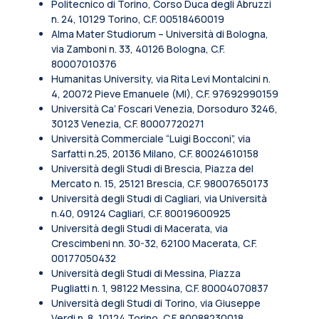
Politecnico di Torino, Corso Duca degli Abruzzi
n. 24, 10129 Torino, C.F. 00518460019
Alma Mater Studiorum – Università di Bologna,
via Zamboni n. 33, 40126 Bologna, C.F.
80007010376
Humanitas University, via Rita Levi Montalcini n.
4, 20072 Pieve Emanuele (MI), C.F. 97692990159
Università Ca’ Foscari Venezia, Dorsoduro 3246,
30123 Venezia, C.F. 80007720271
Università Commerciale “Luigi Bocconi”, via
Sarfatti n.25, 20136 Milano, C.F. 80024610158
Università degli Studi di Brescia, Piazza del
Mercato n. 15, 25121 Brescia, C.F. 98007650173
Università degli Studi di Cagliari, via Università
n.40, 09124 Cagliari, C.F. 80019600925
Università degli Studi di Macerata, via
Crescimbeni nn. 30-32, 62100 Macerata, C.F.
00177050432
Università degli Studi di Messina, Piazza
Pugliatti n. 1, 98122 Messina, C.F. 80004070837
Università degli Studi di Torino, via Giuseppe
Verdi n. 8, 10124 Torino, C.F. 80088230018