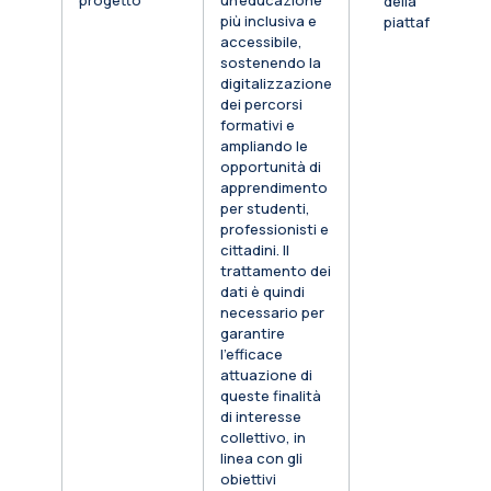
progetto
un’educazione
della
più inclusiva e
piattaforma
accessibile,
sostenendo la
digitalizzazione
dei percorsi
formativi e
ampliando le
opportunità di
apprendimento
per studenti,
professionisti e
cittadini. Il
trattamento dei
dati è quindi
necessario per
garantire
l’efficace
attuazione di
queste finalità
di interesse
collettivo, in
linea con gli
obiettivi