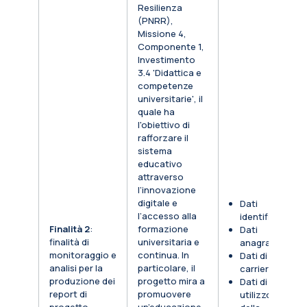
Resilienza
(PNRR),
Missione 4,
Componente 1,
Investimento
3.4 'Didattica e
competenze
universitarie', il
quale ha
l'obiettivo di
rafforzare il
sistema
educativo
attraverso
l’innovazione
digitale e
Dati
l’accesso alla
identificativi
Finalità 2
:
formazione
Dati
finalità di
universitaria e
anagrafici
monitoraggio e
continua. In
Dati di
analisi per la
particolare, il
carriera
produzione dei
progetto mira a
Dati di
report di
promuovere
utilizzo