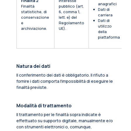
Finalità 2
Interesse
anagrafici
Finalità
pubblico (art.
Dati di
statistiche, di
6, comma 1,
carriera
conservazione
lett. e) del
Dati di
e
Regolamento
utilizzo
archiviazione.
UE).
della
piattaforma
Natura dei dati
Il conferimento dei dati è obbligatorio. Il rifiuto a
fornire i dati comporta l'impossibilità di eseguire le
finalità previste.
Modalità di trattamento
Il trattamento per le finalità sopra indicate è
effettuato su supporto digitale, manualmente e/o
con strumenti elettronici o, comunque,