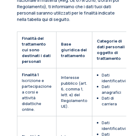
nazionale in materia (Reg. UE 679/2016, d’ora in poi
Regolamento), ti informiamo che i dati tuoi dati
personali saranno utilizzati per le finalità indicate
nella tabella qui di seguito.
Finalità del
Categorie di
trattamento
Base
dati personali
cui sono
giuridica del
oggetto di
destinati i dati
trattamento
trattamento
personali
Finalità 1
Dati
Interesse
Iscrizione e
identificativi
pubblico (art.
partecipazione
Dati
6, comma 1,
a corsi e
anagrafici
lett. e) del
attività
Dati di
Regolamento
didattiche
carriera
UE).
online.
Dati
identificativi
Dati